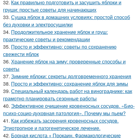
32.
Как правильно подготовить и засушить яблоки и
груши: простые советы для начинающих
33.
Сушка яблок в домашних условиях: простой способ
без духовки и электросушилки
34.
Продолжительное хранение яблок и груш:
практические советы и рекомендации
35.
Просто и эффективно: советы по сохранению
свежести яблок
36.
Хранение яблок на зиму: проверенные способы и
советы
37.
Зимние яблоки: секреты долговременного хранения
38.
Просто и эффективно: сохранение яблок для зимы
39.
Специальный календарь работ на винограднике: как
грамотно планировать сезонные работы
40.
Эффективное очищение кровеносных сосудов. «Био-
психо-социо-духовная патология». Почему мы пьем?
41.
Как избежать засорения кровеносных сосудов.
Этиотропное и патогенетическое лечение.
42.
Борная кислота + Прокаин. Фармакологические