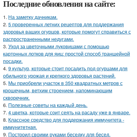
Последние обновления на сайте:
1.
На заметку дачникам.
2.
5 проверенных летних рецептов для поддержания
здоровья ваших огурцов, которые помогут справиться с
распространенными недугами.
3.
Уход за цветочными луковицами с помощью
картонных лотков для яиц: простой способ траншейной
посадки.
4.
9 культур, которые стоит посадить под огурцами для
обильного урожая и крепкого здоровья растений.
5.
Мы приобрели участок в 350 квадратных метров с
крошечным, ветхим строением, напоминающим
скворечник.
6.
Полезные советы на каждый день.
7.
4 цветка, которые соит сеять на расаду уже в январе.
8.
Классное средство для поддержания иммунитета -
иммyнитeтнaя.
9.
Построил своими руками беседку для бесед.