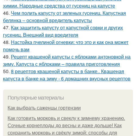
химии. Народные средства от гусениц на капусте
46.
Чем полить капусту от зеленых гусениц. Капустная
белянка – основной вредитель капусты
47.
Как защитить капусту от капустной совки и других
гусениц. Внешний вид вредителя
48.
Настойка пчелиной огневки: что это и как она может
помочь вам
49.
Рецепт квашеной капусты с яблоками антоновкой на
зиму. Капуста с яблоками – правила приготовления
50.
8 рецептов квашеной капусты в банке.. Квашеная
капуста в банке на зиму - 6 домашних вкусных рецептов
Популярные материалы
Как выбрать саженцы гортензии
Как готовить морковь и свеклу к зимнему хранению.
Сочные корнеплоды до весны и даже дольше! Как
сохранить морковь и свёклу зимой: способы для