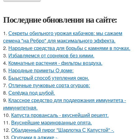
Последние обновления на сайте:
1.
Секреты обильного урожая кабачков: мы сажаем
семена "на Ребро" для максимального эффекта.
2.
Народные средства для борьбы с камнями в почках.
3.
Избавляемся от сорняков без химии.
4.
Комнатные растения - фильтры воздуха.
5.
Нapoдныe пpимeты O дoмe:
6.
Быыстрый способ утепления окон.
7.
Отличные пучковые сорта огурцов:
8.
Селёдка под шубой.
9.
Классное средство для поддержания иммунитета -
иммyнитeтнaя.
10.
Капуста провансаль - вкуснейший рецепт.
11.
Вкуснейшие маринованные опята.
12.
Обалденный пирог "Шарлотка С Капустой" -.
13.
Огурчики в аджике -.