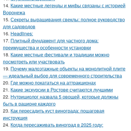
14.
Какие местные легенды и мифы связаны с историей
Воронежа
15.
Секреты выращивания свеклы: полное руководство
для садоводов
16.
Headlines:
17.
Плитный фундамент для частного дома:
преимущества и особенности установки
18.
Какие местные фестивали и традиции можно
посмотреть или участвовать
19.
Почему малоэтажные объекты на монолитной плите
— идеальный выбор для современного строительства
20.
Где можно покататься на аттракционах
21.
Какие экскурсии в Ростове считаются лучшими
22.
Нутрициолог назвала 5 овощей, которые должны
быть в рационе каждого
23.
Как пересадить куст винограда: пошаговая
инструкция
24.
Когда пересаживать виноград в 2025 году: