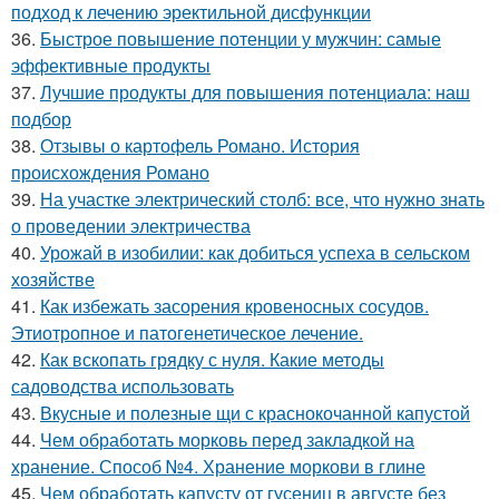
подход к лечению эректильной дисфункции
36.
Быстрое повышение потенции у мужчин: самые
эффективные продукты
37.
Лучшие продукты для повышения потенциала: наш
подбор
38.
Отзывы о картофель Романо. История
происхождения Романо
39.
На участке электрический столб: все, что нужно знать
о проведении электричества
40.
Урожай в изобилии: как добиться успеха в сельском
хозяйстве
41.
Как избежать засорения кровеносных сосудов.
Этиотропное и патогенетическое лечение.
42.
Как вскопать грядку с нуля. Какие методы
садоводства использовать
43.
Вкусные и полезные щи с краснокочанной капустой
44.
Чем обработать морковь перед закладкой на
хранение. Способ №4. Хранение моркови в глине
45.
Чем обработать капусту от гусениц в августе без