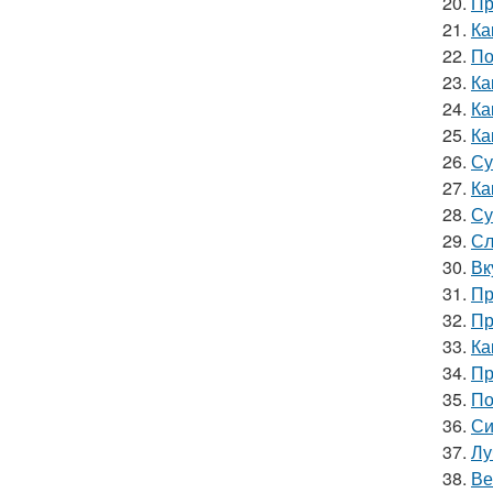
20.
Пр
21.
Ка
22.
По
23.
Ка
24.
Ка
25.
Ка
26.
Су
27.
Ка
28.
Су
29.
Сл
30.
Вк
31.
Пр
32.
Пр
33.
Ка
34.
Пр
35.
По
36.
Си
37.
Лу
38.
Ве