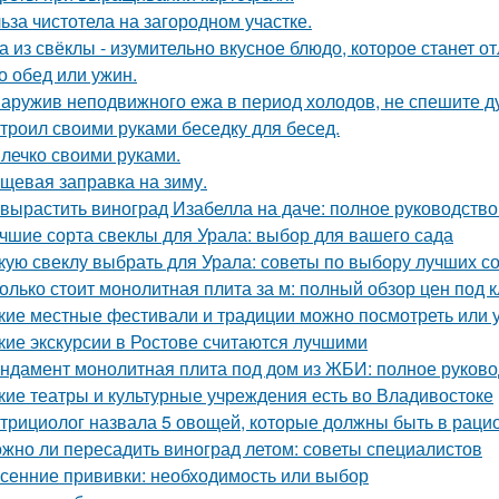
ьза чистотела на загородном участке.
а из свёклы - изумительно вкусное блюдо, которое станет
то обед или ужин.
аружив неподвижного ежа в период холодов, не спешите ду
троил своими руками беседку для бесед.
лечко своими руками.
щевая заправка на зиму.
 вырастить виноград Изабелла на даче: полное руководств
чшие сорта свеклы для Урала: выбор для вашего сада
кую свеклу выбрать для Урала: советы по выбору лучших с
олько стоит монолитная плита за м: полный обзор цен под 
кие местные фестивали и традиции можно посмотреть или 
кие экскурсии в Ростове считаются лучшими
ндамент монолитная плита под дом из ЖБИ: полное руково
кие театры и культурные учреждения есть во Владивостоке
трициолог назвала 5 овощей, которые должны быть в раци
жно ли пересадить виноград летом: советы специалистов
сенние прививки: необходимость или выбор