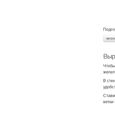
Подго
читат
Выр
Чтобы
желат
В сте
удобст
Стави
ветки 