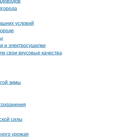
садоводов
лгорода
машних условий
городе
ны
ки и электросушилки
яли свои вкусовые качества
лгой зимы
 сохранения
ской силы
шного урожая