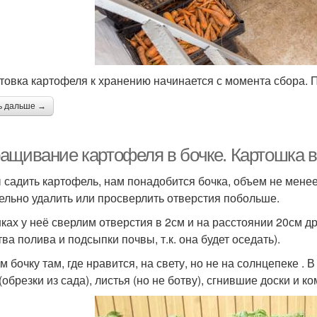
товка картофеля к хранению начинается с момента сбора. 
ь дальше →
ащивание картофеля в бочке. Картошка в
 садить картофель, нам понадобится бочка, объем не менее
ельно удалить или просверлить отверстия побольше.
нках у неё сверлим отверстия в 2см и на расстоянии 20см др
ва полива и подсыпки почвы, т.к. она будет оседать).
м бочку там, где нравится, на свету, но не на солнцепеке 
(обрезки из сада), листья (но не ботву), сгнившие доски и ко