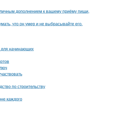
 отличным дополнением к вашему приёму пищи,
мать, что он умер и не выбрасывайте его.
о для начинающих
ортов
ключ
участвовать
дство по строительству
оне каждого