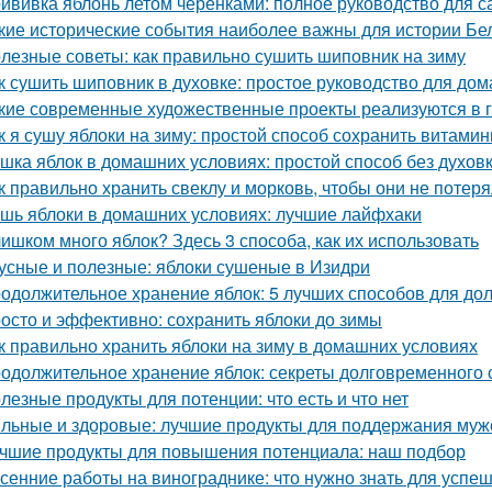
ививка яблонь летом черенками: полное руководство для 
кие исторические события наиболее важны для истории Бе
лезные советы: как правильно сушить шиповник на зиму
к сушить шиповник в духовке: простое руководство для до
кие современные художественные проекты реализуются в 
к я сушу яблоки на зиму: простой способ сохранить витами
шка яблок в домашних условиях: простой способ без духов
к правильно хранить свеклу и морковь, чтобы они не потер
шь яблоки в домашних условиях: лучшие лайфхаки
ишком много яблок? Здесь 3 способа, как их использовать
усные и полезные: яблоки сушеные в Изидри
одолжительное хранение яблок: 5 лучших способов для до
осто и эффективно: сохранить яблоки до зимы
к правильно хранить яблоки на зиму в домашних условиях
одолжительное хранение яблок: секреты долговременного
лезные продукты для потенции: что есть и что нет
льные и здоровые: лучшие продукты для поддержания муж
чшие продукты для повышения потенциала: наш подбор
сенние работы на винограднике: что нужно знать для успе