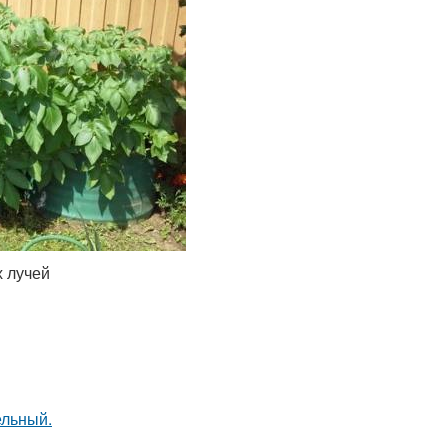
х лучей
ельный.