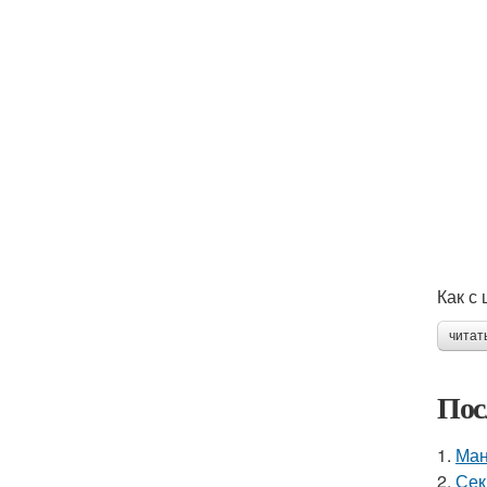
Как с
читат
Пос
1.
Ман
2.
Сек