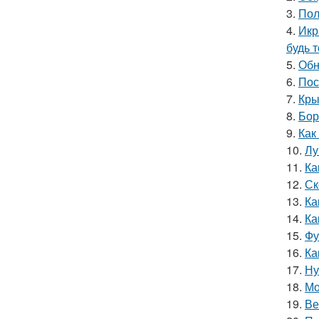
3.
Пол
4.
Икр
будь 
5.
Обн
6.
Пос
7.
Кры
8.
Бор
9.
Как
10.
Лу
11.
Ка
12.
Ск
13.
Ка
14.
Ка
15.
Фу
16.
Ка
17.
Ну
18.
Мо
19.
Ве