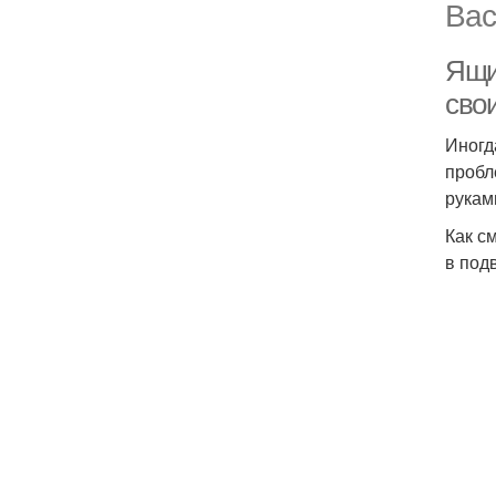
Вас
Ящи
сво
Иногд
пробл
рукам
Как с
в под