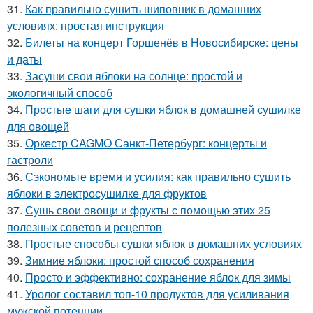
31.
Как правильно сушить шиповник в домашних
условиях: простая инструкция
32.
Билеты на концерт Горшенёв в Новосибирске: цены
и даты
33.
Засуши свои яблоки на солнце: простой и
экологичный способ
34.
Простые шаги для сушки яблок в домашней сушилке
для овощей
35.
Оркестр CAGMO Санкт-Петербург: концерты и
гастроли
36.
Сэкономьте время и усилия: как правильно сушить
яблоки в электросушилке для фруктов
37.
Сушь свои овощи и фрукты с помощью этих 25
полезных советов и рецептов
38.
Простые способы сушки яблок в домашних условиях
39.
Зимние яблоки: простой способ сохранения
40.
Просто и эффективно: сохранение яблок для зимы
41.
Уролог составил топ-10 продуктов для усиливания
мужской потенции