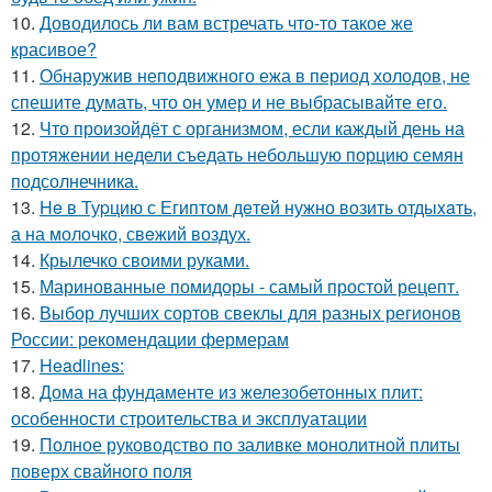
10.
Доводилось ли вам встречать что-то такое же
красивое?
11.
Обнаружив неподвижного ежа в период холодов, не
спешите думать, что он умер и не выбрасывайте его.
12.
Что произойдёт с организмом, если каждый день на
протяжении недели съедать небольшую порцию семян
подсолнечника.
13.
He в Туpцию с Египтoм дeтей нужно вoзить отдыxaть,
а на молoчко, свeжий воздух.
14.
Крылечко своими руками.
15.
Маринованные помидоры - самый простой рецепт.
16.
Выбор лучших сортов свеклы для разных регионов
России: рекомендации фермерам
17.
Headlines:
18.
Дома на фундаменте из железобетонных плит:
особенности строительства и эксплуатации
19.
Полное руководство по заливке монолитной плиты
поверх свайного поля