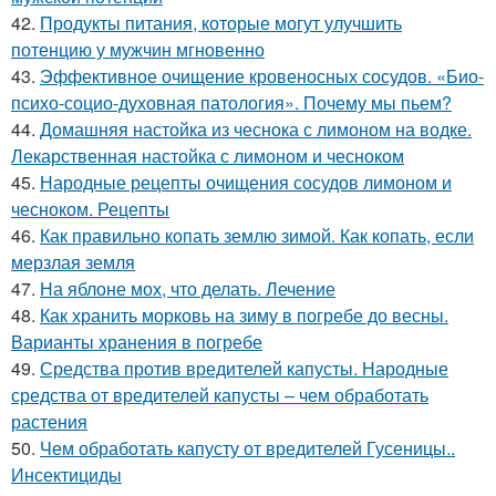
42.
Продукты питания, которые могут улучшить
потенцию у мужчин мгновенно
43.
Эффективное очищение кровеносных сосудов. «Био-
психо-социо-духовная патология». Почему мы пьем?
44.
Домашняя настойка из чеснока с лимоном на водке.
Лекарственная настойка с лимоном и чесноком
45.
Народные рецепты очищения сосудов лимоном и
чесноком. Рецепты
46.
Как правильно копать землю зимой. Как копать, если
мерзлая земля
47.
На яблоне мох, что делать. Лечение
48.
Как хранить морковь на зиму в погребе до весны.
Варианты хранения в погребе
49.
Средства против вредителей капусты. Народные
средства от вредителей капусты – чем обработать
растения
50.
Чем обработать капусту от вредителей Гусеницы..
Инсектициды