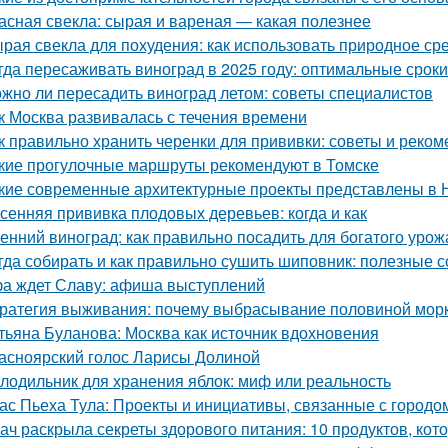
асная свекла: сырая и вареная — какая полезнее
рая свекла для похудения: как использовать природное ср
гда пересаживать виноград в 2025 году: оптимальные сроки
жно ли пересадить виноград летом: советы специалистов
к Москва развивалась с течения времени
к правильно хранить черенки для прививки: советы и реко
кие прогулочные маршруты рекомендуют в Томске
кие современные архитектурные проекты представлены в 
сенняя прививка плодовых деревьев: когда и как
енний виноград: как правильно посадить для богатого урож
гда собирать и как правильно сушить шиповник: полезные с
а ждет Славу: афиша выступлений
ратегия выживания: почему выбрасывание половиной морк
тьяна Буланова: Москва как источник вдохновения
асноярский голос Ларисы Долиной
лодильник для хранения яблок: миф или реальность
ас Пьеха Тула: Проекты и инициативы, связанные с городо
ач раскрыла секреты здорового питания: 10 продуктов, кот