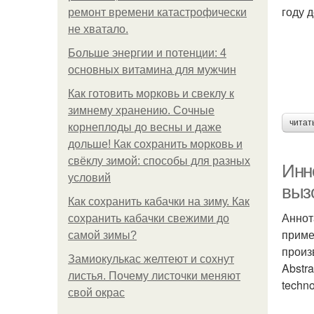
году 
ремонт времени катастрофически
не хватало.
Больше энергии и потенции: 4
основных витамина для мужчин
Как готовить морковь и свеклу к
зимнему хранению. Сочные
читат
корнеплоды до весны и даже
дольше! Как сохранить морковь и
свёклу зимой: способы для разных
Инн
условий
выз
Как сохранить кабачки на зиму. Как
Аннот
сохранить кабачки свежими до
приме
самой зимы?
произ
Замиокулькас желтеют и сохнут
Abstra
листья. Почему листочки меняют
techno
свой окрас