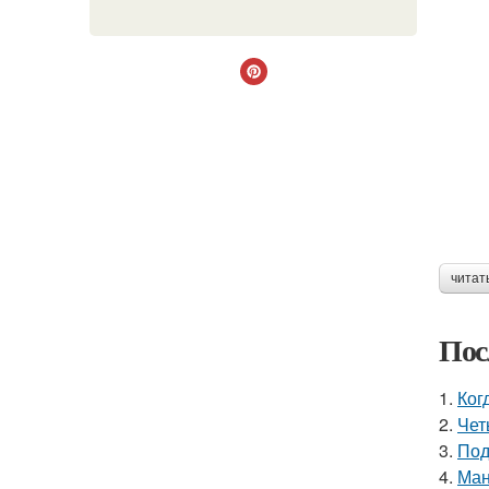
читат
Пос
1.
Ког
2.
Чет
3.
Под
4.
Ман