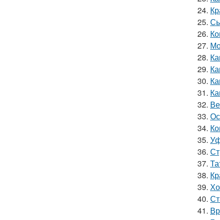
24.
Кр
25.
Сы
26.
Ко
27.
Мо
28.
Ка
29.
Ка
30.
Ка
31.
Ка
32.
Ве
33.
Ос
34.
Ко
35.
Уф
36.
Ст
37.
Та
38.
Кр
39.
Хо
40.
Ст
41.
Вр