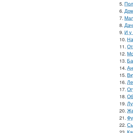
5.
Пол
6.
Дом
7.
Мал
8.
Дач
9.
И у
10.
На
11.
От
12.
Мо
13.
Ба
14.
Ан
15.
Вк
16.
Ле
17.
Ог
18.
Об
19.
Лу
20.
Же
21.
Фу
22.
Сы
23.
Ка