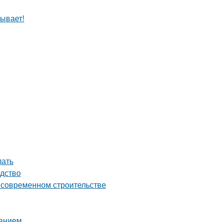
ывает!
лать
одство
о современном строительстве
ванием