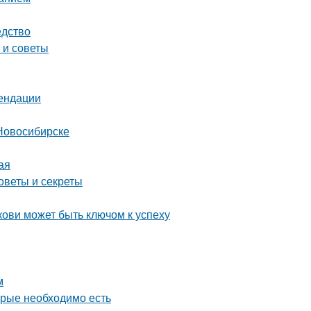
едство
 и советы
мендации
Новосибирске
ая
оветы и секреты
ови может быть ключом к успеху
м
орые необходимо есть