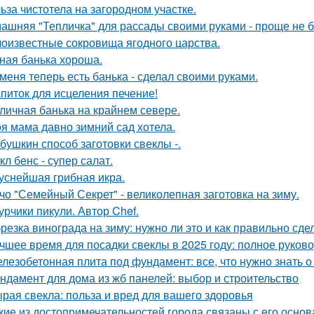
ьза чистотела на загородном участке.
ашняя "Тепличка" для рассады своими руками - проще не б
оизвестные сокровища ягодного царства.
ная банька хороша.
 меня теперь есть банька - сделал своими руками.
питок для исцеления печение!
личная банька на крайнем севере.
я мама давно зимний сад хотела.
бушкин способ заготовки свеклы -.
кл бенс - супер салат.
уснейшая грибная икра.
чо "Семейный Секрет" - великолепная заготовка на зиму.
урчики пикули. Автор Chef.
резка винограда на зиму: нужно ли это и как правильно сде
чшее время для посадки свеклы в 2025 году: полное руков
лезобетонная плита под фундамент: все, что нужно знать 
ндамент для дома из жб панелей: выбор и строительство
рая свекла: польза и вред для вашего здоровья
кие из достопримечательностей города связаны с его осно