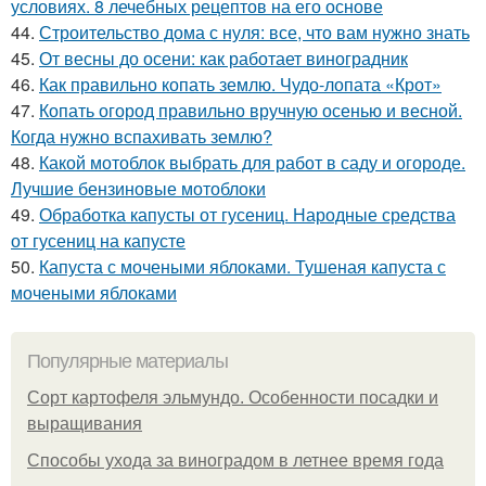
условиях. 8 лечебных рецептов на его основе
44.
Строительство дома с нуля: все, что вам нужно знать
45.
От весны до осени: как работает виноградник
46.
Как правильно копать землю. Чудо-лопата «Крот»
47.
Копать огород правильно вручную осенью и весной.
Когда нужно вспахивать землю?
48.
Какой мотоблок выбрать для работ в саду и огороде.
Лучшие бензиновые мотоблоки
49.
Обработка капусты от гусениц. Народные средства
от гусениц на капусте
50.
Капуста с мочеными яблоками. Тушеная капуста с
мочеными яблоками
Популярные материалы
Сорт картофеля эльмундо. Особенности посадки и
выращивания
Способы ухода за виноградом в летнее время года