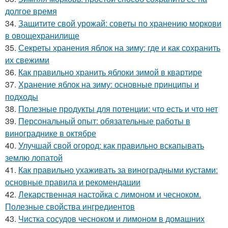
долгое время
34.
Защитите свой урожай: советы по хранению моркови
в овощехранилище
35.
Секреты хранения яблок на зиму: где и как сохранить
их свежими
36.
Как правильно хранить яблоки зимой в квартире
37.
Хранение яблок на зиму: основные принципы и
подходы
38.
Полезные продукты для потенции: что есть и что нет
39.
Персональный опыт: обязательные работы в
винограднике в октябре
40.
Улучшай свой огород: как правильно вскапывать
землю лопатой
41.
Как правильно ухаживать за виноградными кустами:
основные правила и рекомендации
42.
Лекарственная настойка с лимоном и чесноком.
Полезные свойства ингредиентов
43.
Чистка сосудов чесноком и лимоном в домашних