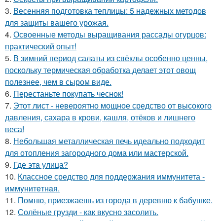
3.
Весенняя подготовка теплицы: 5 надежных методов
для защиты вашего урожая.
4.
Освоенные методы выращивания рассады огурцов:
практический опыт!
5.
В зимний период салаты из свёклы особенно ценны,
поскольку термическая обработка делает этот овощ
полезнее, чем в сыром виде.
6.
Перестаньте покупать чеснок!
7.
Этот лист - невероятно мощное средство от высокого
давления, сахара в крови, кашля, отёков и лишнего
веса!
8.
Небольшая металлическая печь идеально подходит
для отопления загородного дома или мастерской.
9.
Где этa улица?
10.
Классное средство для поддержания иммунитета -
иммyнитeтнaя.
11.
Помню, приезжаешь из города в деревню к бабушке.
12.
Солёные грузди - как вкусно засолить.