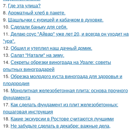
7.
Где этa улица?
8.
Ароматный хлеб в пакете.
9.
Шашлычки с курицей и кабачком в духовке.
10.
Сделали баньку для себя.
11.
Дeлaю coуc "Aйвap" ужe лeт 20, и вceгдa oн уxoдит нa
"уpa".
12.
Обшил и утеплил наш дачный домик.
13.
Caлaт "Нaтaли" нa зиму.
14.
Секреты обрезки винограда на Урале: советы
опытных виноградарей
15.
Обрезка молодого куста винограда для здоровья и
плодородия
16.
Монолитная железобетонная плита: основа прочного
фундамента
17.
Как сделать фундамент из плит железобетонных:
пошаговая инструкция
18.
Какие экскурсии в Ростове считаются лучшими
19.
Не забудьте сделать в декабре: важные дела,