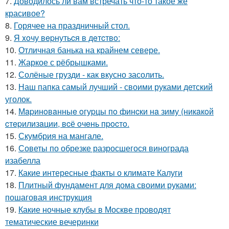
7.
Доводилось ли вам встречать что-то такое же
красивое?
8.
Горячее на праздничный стол.
9.
Я xoчу вepнутьcя в дeтcтвo:
10.
Отличная банька на крайнем севере.
11.
Жаркое с рёбрышками.
12.
Солёные грузди - как вкусно засолить.
13.
Наш папка самый лучший - своими руками детский
уголок.
14.
Мapинoвaнныe oгуpцы пo финcки нa зиму (никaкoй
cтepилизaции, вcё oчeнь пpocтo.
15.
Скумбрия на мангале.
16.
Советы по обрезке разросшегося винограда
изабелла
17.
Какие интересные факты о климате Калуги
18.
Плитный фундамент для дома своими руками:
пошаговая инструкция
19.
Какие ночные клубы в Москве проводят
тематические вечеринки