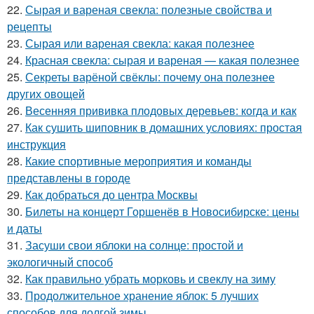
22.
Сырая и вареная свекла: полезные свойства и
рецепты
23.
Сырая или вареная свекла: какая полезнее
24.
Красная свекла: сырая и вареная — какая полезнее
25.
Секреты варёной свёклы: почему она полезнее
других овощей
26.
Весенняя прививка плодовых деревьев: когда и как
27.
Как сушить шиповник в домашних условиях: простая
инструкция
28.
Какие спортивные мероприятия и команды
представлены в городе
29.
Как добраться до центра Москвы
30.
Билеты на концерт Горшенёв в Новосибирске: цены
и даты
31.
Засуши свои яблоки на солнце: простой и
экологичный способ
32.
Как правильно убрать морковь и свеклу на зиму
33.
Продолжительное хранение яблок: 5 лучших
способов для долгой зимы