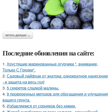
читать дальше →
Последние обновления на сайте:
1.
Хрустящие маринованные огурчики ", внимание,
Только С Грядки".
2.
Садовый лайфхак от знатока: однократное нанесение
- и защита на весь год!
3.
5 секретов сладкой малины.
4.
9 проверенных методов для обогащения и улучшения
вашего грунта.
5.
Избавляемся от сорняков без химии.
6.
Живой антибиотик от всех недугов - мощнейший