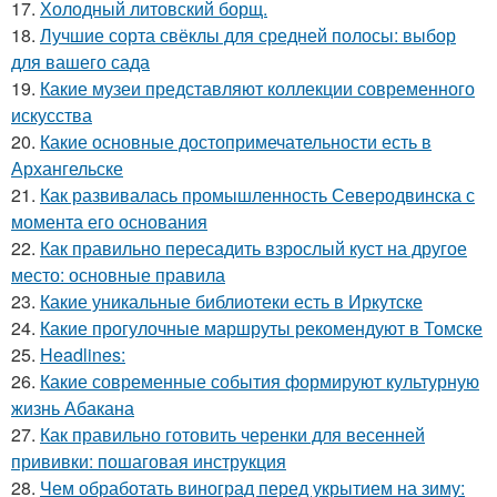
17.
Холодный литовский борщ.
18.
Лучшие сорта свёклы для средней полосы: выбор
для вашего сада
19.
Какие музеи представляют коллекции современного
искусства
20.
Какие основные достопримечательности есть в
Архангельске
21.
Как развивалась промышленность Северодвинска с
момента его основания
22.
Как правильно пересадить взрослый куст на другое
место: основные правила
23.
Какие уникальные библиотеки есть в Иркутске
24.
Какие прогулочные маршруты рекомендуют в Томске
25.
Headlines:
26.
Какие современные события формируют культурную
жизнь Абакана
27.
Как правильно готовить черенки для весенней
прививки: пошаговая инструкция
28.
Чем обработать виноград перед укрытием на зиму: