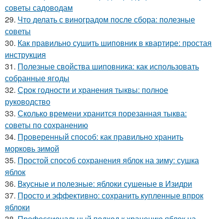
советы садоводам
29.
Что делать с виноградом после сбора: полезные
советы
30.
Как правильно сушить шиповник в квартире: простая
инструкция
31.
Полезные свойства шиповника: как использовать
собранные ягоды
32.
Срок годности и хранения тыквы: полное
руководство
33.
Сколько времени хранится порезанная тыква:
советы по сохранению
34.
Проверенный способ: как правильно хранить
морковь зимой
35.
Простой способ сохранения яблок на зиму: сушка
яблок
36.
Вкусные и полезные: яблоки сушеные в Изидри
37.
Просто и эффективно: сохранить купленные впрок
яблоки
38.
Профессиональный подход к хранению яблок на