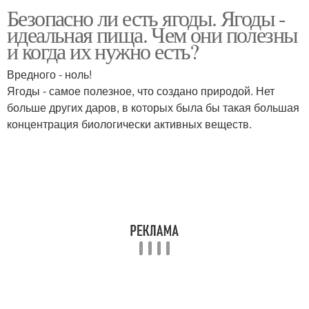
Безопасно ли есть ягоды. Ягоды -
Ядовитые ягоды
Ядовитые кустарники
идеальная пища. Чем они полезны
и когда их нужно есть?
Вредного - ноль!
Ягоды - самое полезное, что создано природой. Нет
Витамины в ягодах
Сезонная ягода
больше других даров, в которых была бы такая большая
концентрация биологически активных веществ.