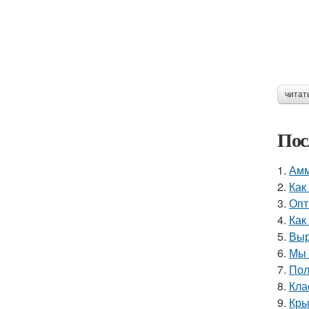
читат
Пос
1.
Амм
2.
Как
3.
Опт
4.
Как
5.
Выр
6.
Мы 
7.
Пол
8.
Кла
9.
Кры