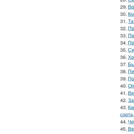
29.
Вр
30.
Ко
31.
Та
32.
Пр
33.
Пр
34.
Пр
35.
Се
36.
Хр
37.
Бы
38.
Пе
39.
По
40.
Оп
41.
Ве
42.
За
43.
Ка
сорта
44.
Че
45.
Ве