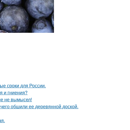
ые сроки для России.
я и гниения?
ше не вымысел!
чего обшили ее деревянной доской.
aя.