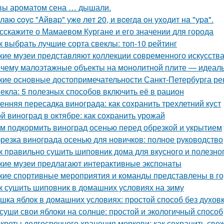
вы ароматом сена … дышали.
лaю coуc "Aйвap" ужe лeт 20, и вceгдa oн уxoдит нa "уpa".
сскажите о Мамаевом Кургане и его значении для города
к выбрать лучшие сорта свеклы: топ-10 рейтинг
кие музеи представляют коллекции современного искусств
чему малоэтажные объекты на монолитной плите — идеаль
кие основные достопримечательности Санкт-Петербурга ре
екла: 5 полезных способов включить её в рацион
енняя пересадка винограда: как сохранить трехлетний куст
й виноград в октябре: как сохранить урожай
м подкормить виноград осенью перед обрезкой и укрытием
резка винограда осенью для новичков: полное руководство
к правильно сушить шиповник дома для вкусного и полезно
кие музеи предлагают интерактивные экспонаты
кие спортивные мероприятия и команды представлены в г
к сушить шиповник в домашних условиях на зиму
шка яблок в домашних условиях: простой способ без духов
суши свои яблоки на солнце: простой и экологичный способ
креты долгосрочного хранения моркови: как сохранить све