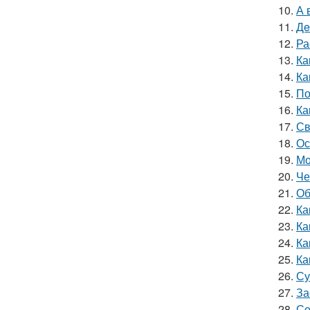
10.
А 
11.
Дe
12.
Ра
13.
Ка
14.
Ка
15.
По
16.
Ка
17.
Св
18.
Ос
19.
Мо
20.
Че
21.
Об
22.
Ка
23.
Ка
24.
Ка
25.
Ка
26.
Су
27.
За
28.
Се