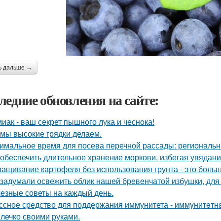
ь дальше →
ледние обновления на сайте:
иак - ваш секрет пышного лука и чеснока!
 мы высокие грядки делаем.
имальное время для посева перечной рассады: региональн
 обеспечить длительное хранение моркови, избегая увядани
ащивание картофеля без использования грунта - это боль
задумали освежить облик нашей бревенчатой избушки, для 
езные советы на каждый день.
ссное средство для поддержания иммунитета - иммyнитeтн
лечко своими руками.