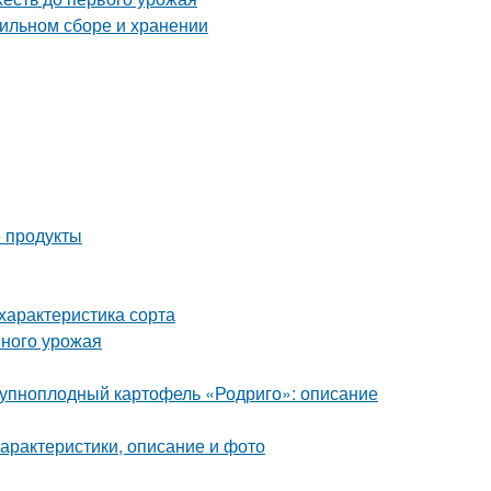
вильном сборе и хранении
 продукты
характеристика сорта
шного урожая
Крупноплодный картофель «Родриго»: описание
характеристики, описание и фото