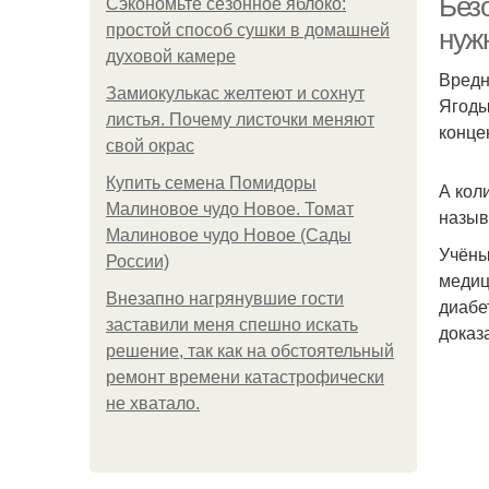
Безо
Сэкономьте сезонное яблоко:
простой способ сушки в домашней
нуж
духовой камере
Вредн
Замиокулькас желтеют и сохнут
Ягоды
листья. Почему листочки меняют
конце
свой окрас
Купить семена Помидоры
А кол
Малиновое чудо Новое. Томат
назыв
Малиновое чудо Новое (Сады
Учёны
России)
медиц
Внезапно нагрянувшие гости
диабе
заставили меня спешно искать
доказ
решение, так как на обстоятельный
ремонт времени катастрофически
не хватало.