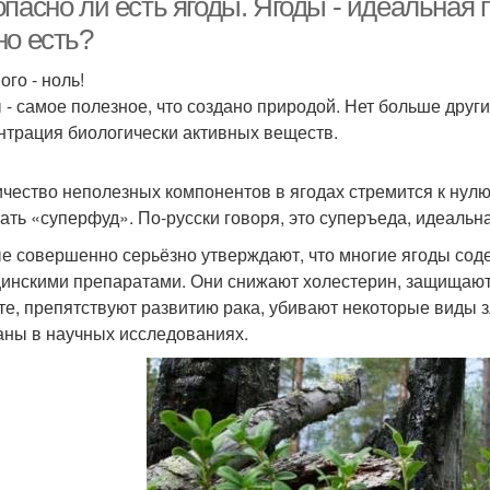
пасно ли есть ягоды. Ягоды - идеальная 
но есть?
ого - ноль!
 - самое полезное, что создано природой. Нет больше друг
нтрация биологически активных веществ.
ичество неполезных компонентов в ягодах стремится к нулю
ать «суперфуд». По-русски говоря, это суперъеда, идеальн
е совершенно серьёзно утверждают, что многие ягоды соде
инскими препаратами. Они снижают холестерин, защищают 
те, препятствуют развитию рака, убивают некоторые виды з
аны в научных исследованиях.