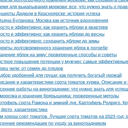
емя для выкапывания моркови: все, что нужно знать о пра
нцерты Дидюли в Красноярске: история успеха
тьяна Буланова: Москва как источник вдохновения
осто и эффективно: как хранить яблоки в квартире
осто и эффективно: как хранить яблоки до весны
осто и эффективно: сохранить яблоки до зимы
креты долговременного хранения яблок в погребе
анение яблок на зиму: проверенные способы и советы
строе повышение потенции у мужчин: самые эффективные
рец чили: от семян до плодов
дбор удобрений для груши: как получить богатый урожай
исание и характеристики сорта томатов хурма. Описание и 
сенние работы на винограднике: что нужно знать для успе
морозка и хранение боярышника: проверенные методы
ртофель сорта Рамона и зимний лук. Картофель Родриго. 
, фото, характеристика
м хорош сорт томатов. Лучшие сорта томатов на 2023 год: 
сенние рекомендации по уходу за виноградником