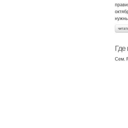
прави
октяб
нужны
читат
Где
Сем. 