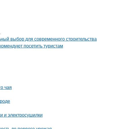
а
ный выбор для современного строительства
комендуют посетить туристам
го чая
ороде
ки и электросушилки
жесть до первого урожая