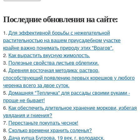
Последние обновления на сайте:
1.
Для эффективной борьбы с нежелательной
растительностью на вашем приусадебном участке
крайне важно понимать природу этих "Врагов".
2.
Как вырастить вкусную жимолость.
3.
Полезные свойства листьев облепихи.
4.
Древняя восточная методика: раствор,
способствующий появлению первых корешков у любого
черенка всего за двое суток.
5.
Домашняя "Тепличка" для рассады своими руками -
проще не бывает!
6.
Как обеспечить длительное хранение моркови, избегая
увядания и гниения?
7.
Перестаньте покупать чеснок!
8.
Сколько времени хранить соленья?
9.
Дача купца Бугрова, 19 век, г. володарск,