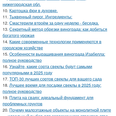
нижегородская обл.
10.
Картошка фри в духовке.
11.
Тыквенный пирог. Ингредиенты:
12.
Смастерили втроём за одну неделю - беседка.
13.
Секретный метод обрезки винограда: как добиться
богатого урожая
14.
Какие современные технологии применяются в
городском хозяйстве
15.
Особенности выращивания винограда Изабелла:
полное руководство
16.
Узнайте, какие сорта свеклы будут самыми
популярными в 2025 году
17.
ТОП-30 лучших сортов свеклы для вашего сада
18.
Лучшее время для посадки свеклы в 2025 году:
полное руководство
19.
Плита на сваях: идеальный фундамент для
проблемных грунтов
20.
Почему малоэтажные объекты на монолитной плите