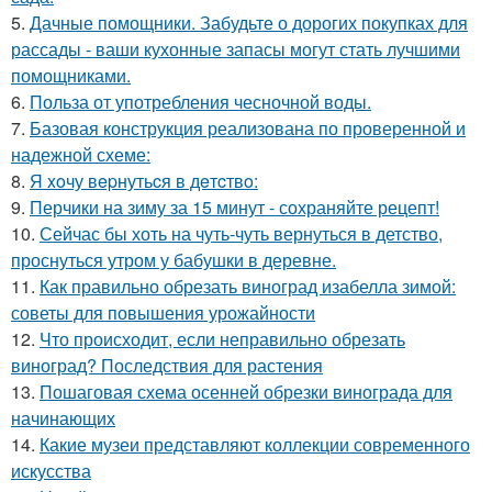
5.
Дачные помощники. Забудьте о дорогих покупках для
рассады - ваши кухонные запасы могут стать лучшими
помощниками.
6.
Польза от употребления чесночной воды.
7.
Базовая конструкция реализована по проверенной и
надежной схеме:
8.
Я xoчу вepнутьcя в дeтcтвo:
9.
Перчики на зиму за 15 минут - сохраняйте рецепт!
10.
Сейчас бы хоть на чуть-чуть вернуться в детство,
проснуться утром у бабушки в деревне.
11.
Как правильно обрезать виноград изабелла зимой:
советы для повышения урожайности
12.
Что происходит, если неправильно обрезать
виноград? Последствия для растения
13.
Пошаговая схема осенней обрезки винограда для
начинающих
14.
Какие музеи представляют коллекции современного
искусства