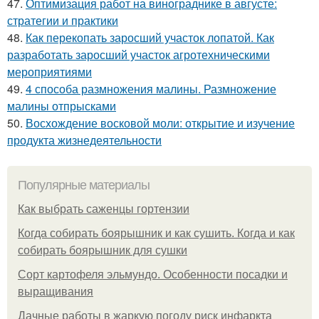
47.
Оптимизация работ на винограднике в августе:
стратегии и практики
48.
Как перекопать заросший участок лопатой. Как
разработать заросший участок агротехническими
мероприятиями
49.
4 способа размножения малины. Размножение
малины отпрысками
50.
Восхождение восковой моли: открытие и изучение
продукта жизнедеятельности
Популярные материалы
Как выбрать саженцы гортензии
Когда собирать боярышник и как сушить. Когда и как
собирать боярышник для сушки
Сорт картофеля эльмундо. Особенности посадки и
выращивания
Дачные работы в жаркую погоду риск инфаркта