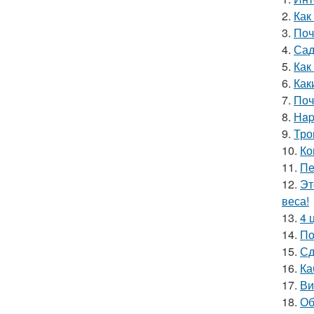
2.
Как
3.
Поч
4.
Сад
5.
Как
6.
Как
7.
Поч
8.
Нap
9.
Тро
10.
Ко
11.
Пе
12.
Эт
веса!
13.
4 
14.
По
15.
Сд
16.
Ка
17.
Ви
18.
Об