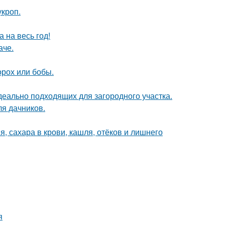
кроп.
 на весь год!
аче.
орох или бобы.
деально подходящих для загородного участка.
ля дачников.
, сахара в крови, кашля, отёков и лишнего
я