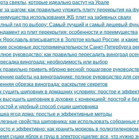
рта свеклы, которые идеально растут на Урале
г за шагом: как правильно уложить плиту перекрытия на ф
еимущества использования ЖБ плит на забивных сваях
лный гид по выбору: Самый лучший и самый дешевый фун
ндамент из плит перекрытия: особенности и преимущества
к Ярославль вписывается в Золотое кольцо России, и какие
кие основные достопримечательности Санкт-Петербурга ре
лное руководство: как правильно пересадить виноград осе
ресадка винограда: необходимость или выбор
к правильно привить яблоню весной: пошаговое руководст
енние работы на винограднике: полное руководство для се
енняя обрезка винограда: раскрытие секретов
к сушить шиповник в домашних условиях: простое и эффек
к высушить шиповник в духовке с конвекцией: простой и б
остой и удобный способ сушки шиповника
шка ягод дома: простые и эффективные методы
лезные свойства шиповника: как использовать собранные 
осто и эффективно: как хранить морковь в полиэтиленовом
емя сушки яблок и груш в электросушилке: все, что нужно з