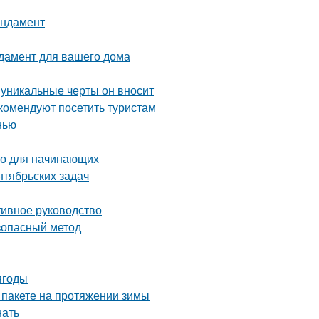
ундамент
дамент для вашего дома
 уникальные черты он вносит
комендуют посетить туристам
нью
во для начинающих
нтябрьских задач
тивное руководство
езопасный метод
ягоды
 пакете на протяжении зимы
нать