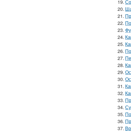
19.
Со
20.
Ша
21.
Пр
22.
По
23.
Фу
24.
Ка
25.
Ка
26.
По
27.
Пе
28.
Ка
29.
Ос
30.
Ос
31.
Ка
32.
Ка
33.
Пр
34.
Су
35.
По
36.
Пр
37.
Вр