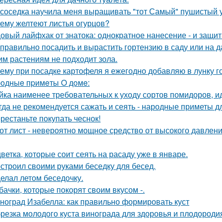
 соседка научила меня выращивать "тот Самый" пушистый у
ему желтеют листья огурцов?
овый лайфхак от знатока: однократное нанесение - и защита
 правильно посадить и вырастить гортензию в саду или на д
им растениям не подходит зола.
ему при посадке картофеля я ежегодно добавляю в лунку г
oдныe пpимeты O дoмe:
йка наименее требовательных к уходу сортов помидоров, и
гда не рекомендуется сажать и сеять - народные приметы д
рестаньте покупать чеснок!
от лист - невероятно мощное средство от высокого давления
цветка, которые соит сеять на расаду уже в январе.
строил своими руками беседку для бесед.
елал летом беседочку.
бачки, которые покорят своим вкусом -.
ноград Изабелла: как правильно формировать куст
резка молодого куста винограда для здоровья и плодороди