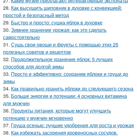
27.
Какие музеи предлагают интерактивные экспонаты
28.
Как высушить шиповник в духовке с конвекцией:
простой и безопасный метод
29.
Быстро и просто: сушка яблок в духовке
30.
Зимнее хранение урожая: как это сделать
самостоятельно
31.
Сушь свои овощи и фрукты с помощью этих 25
полезных советов и рецептов
32.
Продолжительное хранение яблок: 5 лучших
способов для долгой зимы
33.
Просто и эффективно: сохраним яблоки и груши до
зимы
34.
Как правильно хранить яблоки до следующего сезона
35.
Больше энергии и потенции: 4 основных витамина
для мужчин
36.
Продукты питания, которые могут улучшить
потенцию у мужчин мгновенно
37.
Груша осенью: лучшие удобрения для роста и урожая
38.
Как избежать засорения кровеносных сосудов.