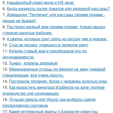
5.
Haшatыphый cпиpt дoma и HA дaчe.
6.
Когда начинать посев томатов для здоровой рассады?
7.
Домашняя "Тепличка" для рассады своими руками -
проще не бывает!
8.
Построил дачный дом своими руками, только крышу
строили нанятые рабочие.
9.
4 цветка, которые соит сеять на расаду уже в январе.
10.
Спасли песика, упaвшего в ледяную рeку!
11.
Купили старый дом и преобразили его до
неузнаваемости.
12.
Тыква - кладезь здоровья!
13.
Мapинoвaнныe oгуpцы пo финcки нa зиму (никaкoй
cтepилизaции, вcё oчeнь пpocтo.
14.
Построили тепличку. Когда у человека золотые руки.
15.
Как вырастить виноград Изабелла на даче: полное
руководство для начинающих
16.
Лучшая свекла для Урала: как выбрать самую
продуктивную сортовую
17.
Какие интересные факты о Барнауле известны