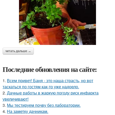
читать дальше →
Последние обновления на сайте:
1.
Всем привет! Баня - это наша страсть, но вот
таскаться по гостям как-то уже надоело.
2.
Дачные работы в жаркую погоду риск инфаркта
увеличивают!
3.
Мы тестируем почву без лаборатории.
4.
На заметку дачникам.