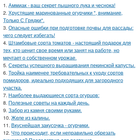
1.
Аммиак - ваш секрет пышного лука и чеснока!
2.
Хрустящие маринованные огурчики ", внимание,
Только С Грядки".
3.
Опасные ошибки при подготовке почвы для рассады:
чего следует избегать!
4.
Штамбовые сорта томатов - настоящий подарок для
тех, кто ценит свое время или занят на работе, но
мечтает о собственном урожае.
5.
Секреты успешного выращивания пекинской капусты.
6.
Тройка наименее требовательных к уходу сортов
помидоров, идеально подходящих для загородного
участка.
7.
Наиболее выдающиеся сорта огурцов:
8.
Полезные советы на каждый день.
9.
Забор из камня своими руками.
10.
Желе из калины.
11.
Вкуснейшая закусочка - огурчики.
12.
Что происходит, если неправильно обрезать