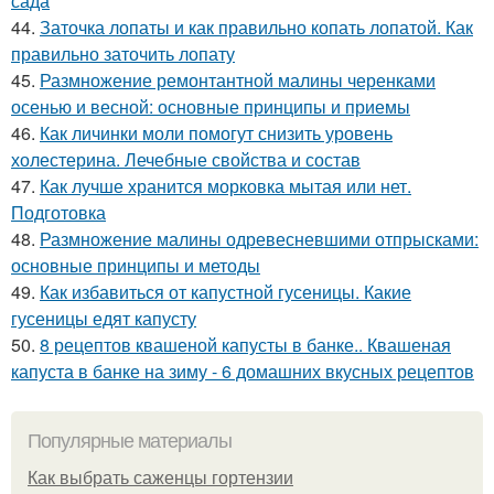
сада
44.
Заточка лопаты и как правильно копать лопатой. Как
правильно заточить лопату
45.
Размножение ремонтантной малины черенками
осенью и весной: основные принципы и приемы
46.
Как личинки моли помогут снизить уровень
холестерина. Лечебные свойства и состав
47.
Как лучше хранится морковка мытая или нет.
Подготовка
48.
Размножение малины одревесневшими отпрысками:
основные принципы и методы
49.
Как избавиться от капустной гусеницы. Какие
гусеницы едят капусту
50.
8 рецептов квашеной капусты в банке.. Квашеная
капуста в банке на зиму - 6 домашних вкусных рецептов
Популярные материалы
Как выбрать саженцы гортензии