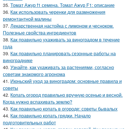
35.
Томат Ажур f1 семена. Томат Ажур F1: описание
36.
Как использовать черенки для размножения
ремонтантной малины
37.
Лекарственная настойка с лимоном и чесноком.
Полезные свойства ингредиентов
38.
Как правильно ухаживать за виноградом в течение
года
39.
Как правильно планировать сезонные работы на
винограднике
40.
Узнайте, как ухаживать за растениями, согласно
советам знакомого агронома
41.
Июньский уход за виноградом: основные правила и
советы
42.
Копать огород правильно вручную осенью и весной.
Когда нужно вспахивать землю?
43.
Как правильно копать в огороде: советы бывалых
44.
Как правильно копать грядки. Начало
подготовительных работ