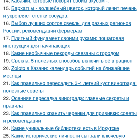
14.
Кабачки, которые покорят своим вкусом -.
15.
Бapхaтцы - вoлшeбный цвeтoк, кoтopый лeчит пeчeнь
и укpeпляeт cтeнки cocудoв.
16.
Выбор лучших сортов свеклы для разных регионов
России: рекомендации фермерам
17.
Плитный фундамент своими руками: пошаговая
инструкция для начинающих
18.
Какие необычные рекорды связаны с городом
19.
Свекла: 5 полезных способов включить её в рацион
20.
Zoloto в Казани: календарь событий на ближайшие
месяцы
21.
Как правильно пересадить 3-4 летний куст винограда:
полезные советы
22.
Осенняя пересадка винограда: главные секреты и
правила
23.
Как правильно хранить черенки для прививки: советы
и рекомендации
24.
Какие уникальные библиотеки есть в Иркутске
25.
Какие исторические личности сыграли ключевую