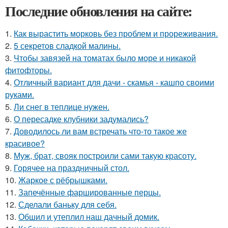
Последние обновления на сайте:
1.
Как вырастить морковь без проблем и прореживания.
2.
5 секретов сладкой малины.
3.
Чтобы завязей на томатах было море и никакой
фитофторы.
4.
Отличный вариант для дачи - скамья - кашпо своими
руками.
5.
Ли снег в теплице нужен.
6.
О пересадке клубники задумались?
7.
Доводилось ли вам встречать что-то такое же
красивое?
8.
Муж, брат, свояк построили сами такую красоту.
9.
Горячее на праздничный стол.
10.
Жаркое с рёбрышками.
11.
Запечённые фаршированные перцы.
12.
Сделали баньку для себя.
13.
Обшил и утеплил наш дачный домик.