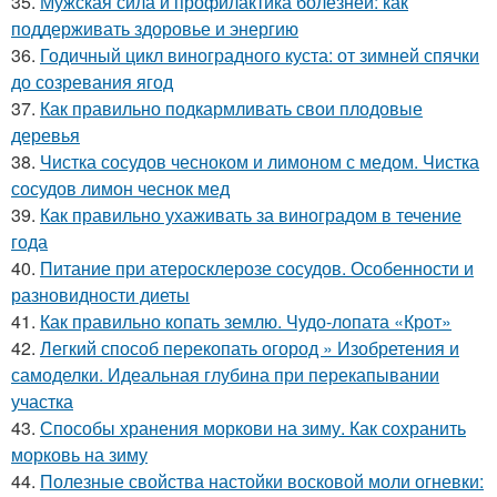
35.
Мужская сила и профилактика болезней: как
поддерживать здоровье и энергию
36.
Годичный цикл виноградного куста: от зимней спячки
до созревания ягод
37.
Как правильно подкармливать свои плодовые
деревья
38.
Чистка сосудов чесноком и лимоном с медом. Чистка
сосудов лимон чеснок мед
39.
Как правильно ухаживать за виноградом в течение
года
40.
Питание при атеросклерозе сосудов. Особенности и
разновидности диеты
41.
Как правильно копать землю. Чудо-лопата «Крот»
42.
Легкий способ перекопать огород » Изобретения и
самоделки. Идеальная глубина при перекапывании
участка
43.
Способы хранения моркови на зиму. Как сохранить
морковь на зиму
44.
Полезные свойства настойки восковой моли огневки: