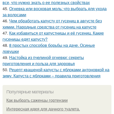
все, что нужно знать о ее полезных свойствах
45.
Огневка или восковая моль: что выбрать для ухода
за волосами
46.
Чем обработать капусту от гусениц в августе без
химии. Народные средства от гусениц на капусте
47.
Как избавиться от капустницы и её гусениц. Какие
гусеницы едят капусту?
48.
8 простых способов борьбы на даче. Осиные
ловушки
49.
Настойка из пчелиной огневки: секреты
приготовления и польза для здоровья
50.
Рецепт квашеной капусты с яблоками антоновкой на
зиму. Капуста с яблоками – правила приготовления
Популярные материалы
Как выбрать саженцы гортензии
Интересная идея для дачного туалета.