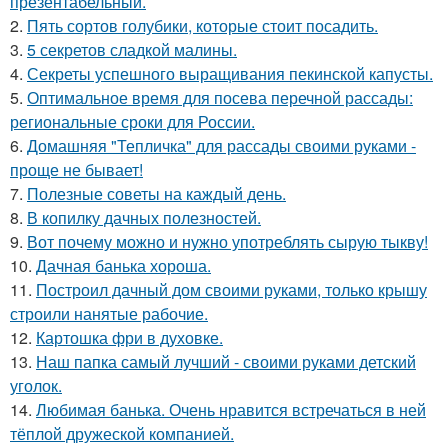
презентабельный.
2.
Пять сортов голубики, которые стоит посадить.
3.
5 секретов сладкой малины.
4.
Секреты успешного выращивания пекинской капусты.
5.
Оптимальное время для посева перечной рассады:
региональные сроки для России.
6.
Домашняя "Тепличка" для рассады своими руками -
проще не бывает!
7.
Полезные советы на каждый день.
8.
В копилку дачных полезностей.
9.
Вот почему можно и нужно употреблять сырую тыкву!
10.
Дачная банька хороша.
11.
Построил дачный дом своими руками, только крышу
строили нанятые рабочие.
12.
Картошка фри в духовке.
13.
Наш папка самый лучший - своими руками детский
уголок.
14.
Любимая банька. Очень нравится встречаться в ней
тёплой дружеской компанией.