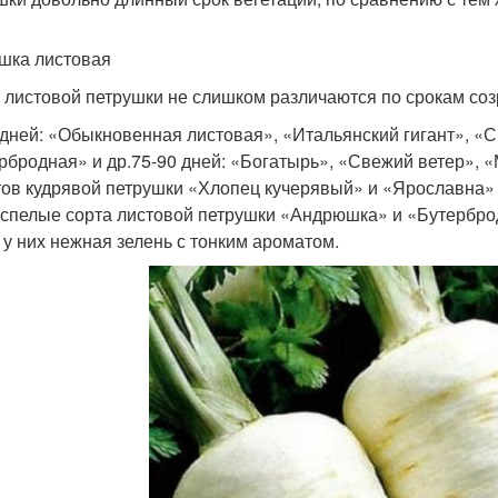
шка листовая
 листовой петрушки не слишком различаются по срокам соз
 дней: «Обыкновенная листовая», «Итальянский гигант», 
рбродная» и др.75-90 дней: «Богатырь», «Свежий ветер», «
тов кудрявой петрушки «Хлопец кучерявый» и «Ярославна» л
спелые сорта листовой петрушки «Андрюшка» и «Бутерброд
, у них нежная зелень с тонким ароматом.