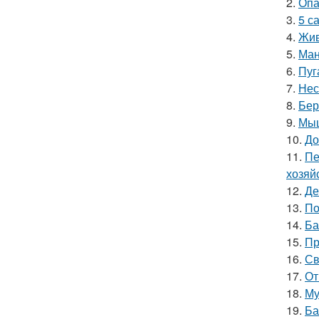
2.
Опа
3.
5 с
4.
Жив
5.
Ман
6.
Пуг
7.
Нес
8.
Бер
9.
Мыш
10.
До
11.
Пе
хозяй
12.
Де
13.
По
14.
Ба
15.
Пр
16.
Св
17.
От
18.
Му
19.
Ба