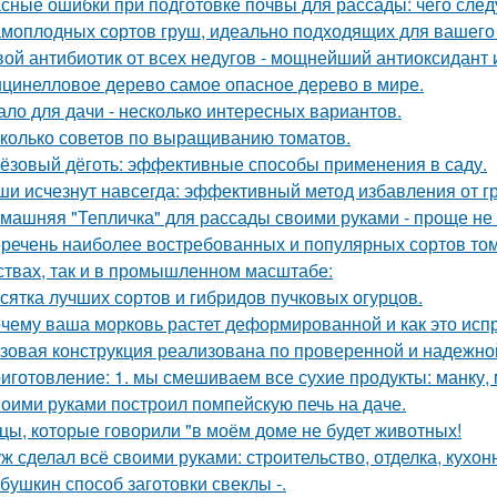
сные ошибки при подготовке почвы для рассады: чего следу
амоплодных сортов груш, идеально подходящих для вашего 
ой антибиотик от всех недугов - мощнейший антиоксидант и
цинелловое дерево самое опасное дерево в мире.
ало для дачи - несколько интересных вариантов.
колько советов по выращиванию томатов.
ёзовый дёготь: эффективные способы применения в саду.
и исчезнут навсегда: эффективный метод избавления от г
машняя "Тепличка" для рассады своими руками - проще не
речень наиболее востребованных и популярных сортов том
ствах, так и в промышленном масштабе:
сятка лучших сортов и гибридов пучковых огурцов.
чему ваша морковь растет деформированной и как это исп
зовая конструкция реализована по проверенной и надежно
иготовление: 1. мы смешиваем все сухие продукты: манку, м
оими руками построил помпейскую печь на даче.
цы, которые говорили "в моём доме не будет животных!
ж сделал всё своими руками: строительство, отделка, кухонн
бушкин способ заготовки свеклы -.