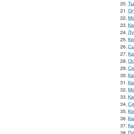
20.
Ты
21.
Ог
22.
Мо
23.
Ка
24.
Лу
25.
Кр
26.
Сы
27.
Ка
28.
Ос
29.
Се
30.
Ка
31.
Ка
32.
Мо
33.
Ка
34.
Се
35.
Ко
36.
Ка
37.
Ка
38.
Пр