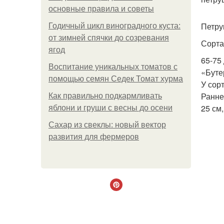
основные правила и советы
Петру
Годичный цикл виноградного куста:
от зимней спячки до созревания
Сорта
ягод
65-75
Воспитание уникальных томатов с
«Буте
помощью семян Седек Томат хурма
У сор
Ранне
Как правильно подкармливать
25 см
яблони и груши с весны до осени
Сахар из свеклы: новый вектор
развития для фермеров