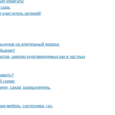
ет избегать!
сада.
 очиститель артерий!
рызунов на длительный период.
 бывает!
атов, широко культивируемых как в частных
равить?
й схеме:
уку, сахар, разрыхлитель.
ая мебель, сантехника, газ.