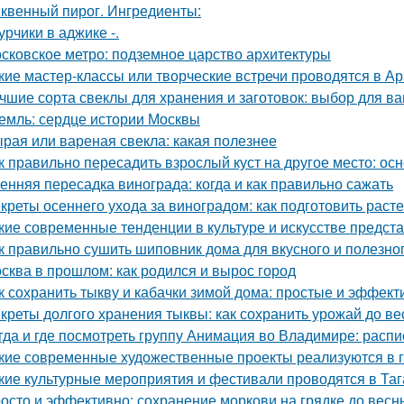
квенный пирог. Ингредиенты:
урчики в аджике -.
сковское метро: подземное царство архитектуры
кие мастер-классы или творческие встречи проводятся в А
чшие сорта свеклы для хранения и заготовок: выбор для в
емль: сердце истории Москвы
рая или вареная свекла: какая полезнее
к правильно пересадить взрослый куст на другое место: о
енняя пересадка винограда: когда и как правильно сажать
креты осеннего ухода за виноградом: как подготовить расте
кие современные тенденции в культуре и искусстве предст
к правильно сушить шиповник дома для вкусного и полезно
сква в прошлом: как родился и вырос город
к сохранить тыкву и кабачки зимой дома: простые и эффек
креты долгого хранения тыквы: как сохранить урожай до в
гда и где посмотреть группу Анимация во Владимире: расп
кие современные художественные проекты реализуются в 
кие культурные мероприятия и фестивали проводятся в Таг
осто и эффективно: сохранение моркови на грядке до весн