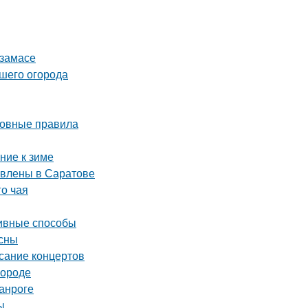
рзамасе
ашего огорода
сновные правила
ние к зиме
авлены в Саратове
го чая
тивные способы
есны
исание концертов
городе
анроге
ы