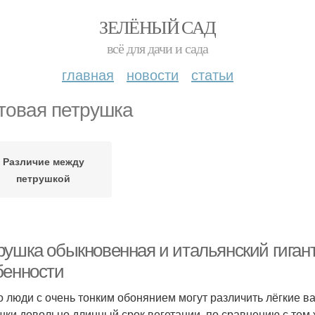
ЗЕЛЁНЫЙ САД
всё для дачи и сада
главная
новости
статьи
товая петрушка
Различие между
петрушкой
рушка обыкновенная и итальянский гигант
бенности
о люди с очень тонким обонянием могут различить лёгкие в
шки довольно длинный срок вегетации, по сравнению с тем 