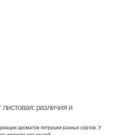
 листовая: различия и
ариации ароматов петрушки разных сортов. У
же укропом или кинзой.