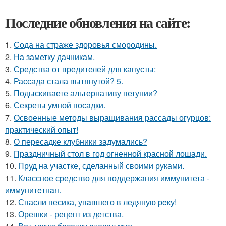
Последние обновления на сайте:
1.
Сода на страже здоровья смородины.
2.
На заметку дачникам.
3.
Средства от вредителей для капусты:
4.
Рассада стала вытянутой? 5.
5.
Подыскиваете альтернативу петунии?
6.
Секреты умной посадки.
7.
Освоенные методы выращивания рассады огурцов:
практический опыт!
8.
О пересадке клубники задумались?
9.
Праздничный стол в год огненной красной лошади.
10.
Пруд на участке, сделанный своими руками.
11.
Классное средство для поддержания иммунитета -
иммyнитeтнaя.
12.
Спасли песика, упaвшего в ледяную рeку!
13.
Орешки - рецепт из детства.