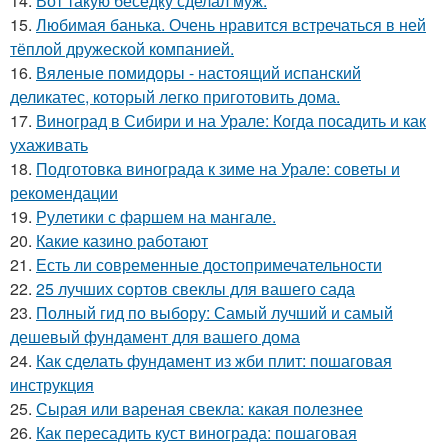
14.
Вот такую беседку сделал муж.
15.
Любимая банька. Очень нравится встречаться в ней
тёплой дружеской компанией.
16.
Вяленые помидоры - настоящий испанский
деликатес, который легко приготовить дома.
17.
Виноград в Сибири и на Урале: Когда посадить и как
ухаживать
18.
Подготовка винограда к зиме на Урале: советы и
рекомендации
19.
Рулетики с фаршем на мангале.
20.
Какие казино работают
21.
Есть ли современные достопримечательности
22.
25 лучших сортов свеклы для вашего сада
23.
Полный гид по выбору: Самый лучший и самый
дешевый фундамент для вашего дома
24.
Как сделать фундамент из жби плит: пошаговая
инструкция
25.
Сырая или вареная свекла: какая полезнее
26.
Как пересадить куст винограда: пошаговая