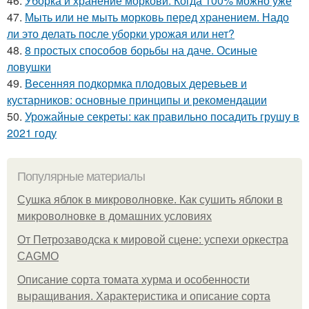
46.
Уборка и хранение моркови. Когда 100% можно уже
47.
Мыть или не мыть морковь перед хранением. Надо
ли это делать после уборки урожая или нет?
48.
8 простых способов борьбы на даче. Осиные
ловушки
49.
Весенняя подкормка плодовых деревьев и
кустарников: основные принципы и рекомендации
50.
Урожайные секреты: как правильно посадить грушу в
2021 году
Популярные материалы
Сушка яблок в микроволновке. Как сушить яблоки в
микроволновке в домашних условиях
От Петрозаводска к мировой сцене: успехи оркестра
CAGMO
Описание сорта томата хурма и особенности
выращивания. Характеристика и описание сорта