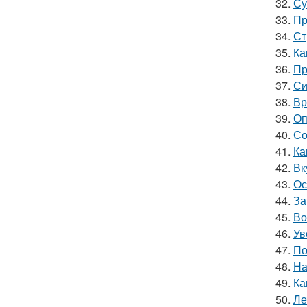
32.
Су
33.
Пр
34.
Ст
35.
Ка
36.
Пр
37.
Си
38.
Вр
39.
Оп
40.
Со
41.
Ка
42.
Вк
43.
Ос
44.
За
45.
Во
46.
Ув
47.
По
48.
На
49.
Ка
50.
Ле