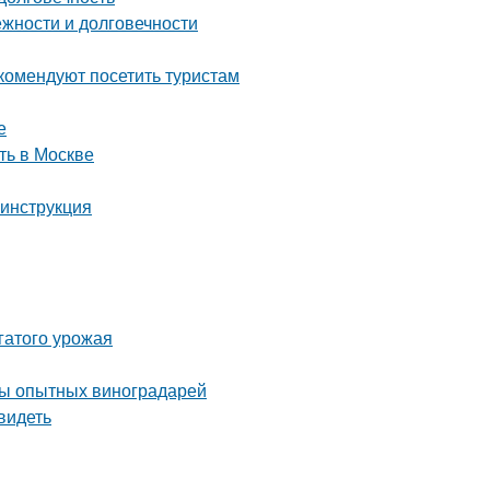
жности и долговечности
комендуют посетить туристам
е
ть в Москве
 инструкция
гатого урожая
еты опытных виноградарей
видеть