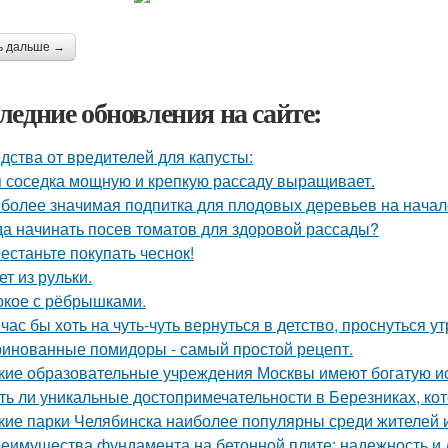
ь дальше →
ледние обновления на сайте:
дства от вредителей для капусты:
 соседка мощную и крепкую рассаду выращивает.
более значимая подпитка для плодовых деревьев на начал
да начинать посев томатов для здоровой рассады?
естаньте покупать чеснок!
ет из рульки.
кое с рёбрышками.
час бы хоть на чуть-чуть вернуться в детство, проснуться у
инованные помидоры - самый простой рецепт.
кие образовательные учреждения Москвы имеют богатую и
ть ли уникальные достопримечательности в Березниках, кот
кие парки Челябинска наиболее популярны среди жителей и
еимущества фундамента на бетонной плите: надежность и 