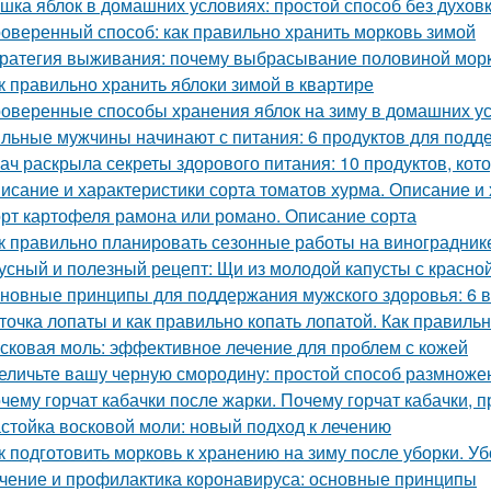
шка яблок в домашних условиях: простой способ без духов
оверенный способ: как правильно хранить морковь зимой
ратегия выживания: почему выбрасывание половиной морк
к правильно хранить яблоки зимой в квартире
оверенные способы хранения яблок на зиму в домашних у
льные мужчины начинают с питания: 6 продуктов для подд
ач раскрыла секреты здорового питания: 10 продуктов, кот
исание и характеристики сорта томатов хурма. Описание и 
рт картофеля рамона или романо. Описание сорта
к правильно планировать сезонные работы на виноградник
усный и полезный рецепт: Щи из молодой капусты с красн
новные принципы для поддержания мужского здоровья: 6 
точка лопаты и как правильно копать лопатой. Как правильн
сковая моль: эффективное лечение для проблем с кожей
еличьте вашу черную смородину: простой способ размноже
чему горчат кабачки после жарки. Почему горчат кабачки, 
стойка восковой моли: новый подход к лечению
к подготовить морковь к хранению на зиму после уборки. У
чение и профилактика коронавируса: основные принципы