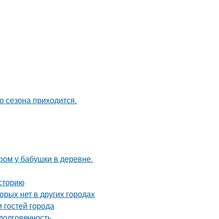
о сезона приходится.
тром у бабушки в деревне.
сторию
орых нет в других городах
 гостей города
долговечность