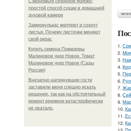
Сэкономьте сезонное яблоко:
простой способ сушки в домашней
читат
духовой камере
Замиокулькас желтеют и сохнут
Пос
листья. Почему листочки меняют
свой окрас
1.
Сре
Купить семена Помидоры
2.
Моя
Малиновое чудо Новое. Томат
3.
Наи
Малиновое чудо Новое (Сады
4.
Ког
России)
5.
Пер
Внезапно нагрянувшие гости
6.
Рул
заставили меня спешно искать
7.
Жар
решение, так как на обстоятельный
8.
Сей
ремонт времени катастрофически
9.
Мар
не хватало.
10.
Ка
11.
Ес
12.
Ка
13.
Пр