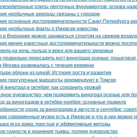
лезобетонные плиты ленточных фундаментов: основа наде
кие необычные рекорды связаны с городом
кие основные достопримечательности Санкт-Петербурга ре
кие необычные факты о Ижевске известны
е в Воронеже можно заниматься спортом на свежем воздух
кие менее известные достопримечательности можно посети
екла на ночь: польза и вред для вашего здоровья
к правильно пересадить куст винограда осенью: пошаговая
к Москва развивалась с течения времени
тыре яблони из одной: История роста и развития
кие прогулочные маршруты рекомендуют в Томске
й виноград в октябре: как сохранить урожай
лное руководство: чем подкормить виноград осенью для бо
од за виноградом в октябре-ноябре: основные правила
обенности ухода за виноградом в августе и сентябре: сов
кие современные музеи есть в Ижевске и что в них можно у
шка ягод дома: простые и эффективные методы
ок годности и хранения тыквы: полное руководство