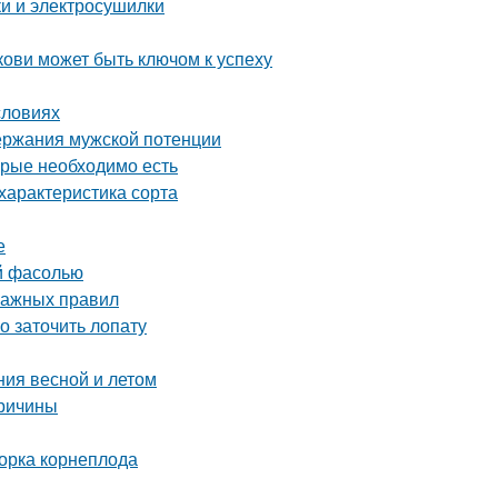
ки и электросушилки
ови может быть ключом к успеху
словиях
ержания мужской потенции
орые необходимо есть
характеристика сорта
е
ой фасолью
важных правил
о заточить лопату
ния весной и летом
причины
борка корнеплода