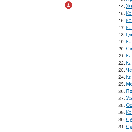
14.
Же
15.
Ка
16.
Ка
17.
Ка
18.
Гд
19.
Ка
20.
Св
21.
Ка
22.
Ка
23.
Че
24.
Ка
25.
Мо
26.
По
27.
Ух
28.
Ос
29.
Ка
30.
Су
31.
Ср