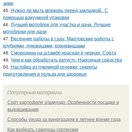
зиме
45.
Нужно ли мыть морковь перед закладкой.. С
помощью вакуумной упаковки
46.
Лучший мотоблок для участка и дачи. Лучшие
мотоблоки для дачи
47.
Весенние работы в саду. Мартовские работы с
клубнями, луковицами, корневищами
48.
Смородина на штамбе красная и черная. Сорта
49.
Чем и как обработать капусту. Народные средства
50.
Настойка из пчелиной огневки: секреты
приготовления и польза для здоровья
Популярные материалы
Сорт картофеля эльмундо. Особенности посадки и
выращивания
Способы ухода за виноградом в летнее время года
Как выбрать саженцы гортензии