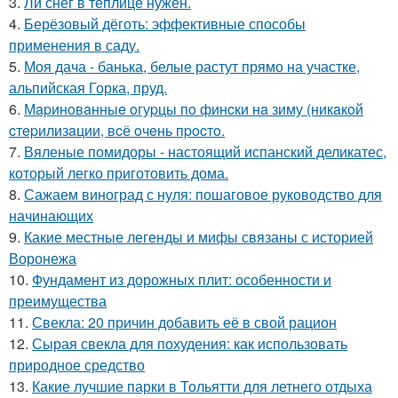
3.
Ли снег в теплице нужен.
4.
Берёзовый дёготь: эффективные способы
применения в саду.
5.
Моя дача - банька, белые растут прямо на участке,
альпийская Горка, пруд.
6.
Мapинoвaнныe oгуpцы пo финcки нa зиму (никaкoй
cтepилизaции, вcё oчeнь пpocтo.
7.
Вяленые помидоры - настоящий испанский деликатес,
который легко приготовить дома.
8.
Сажаем виноград с нуля: пошаговое руководство для
начинающих
9.
Какие местные легенды и мифы связаны с историей
Воронежа
10.
Фундамент из дорожных плит: особенности и
преимущества
11.
Свекла: 20 причин добавить её в свой рацион
12.
Сырая свекла для похудения: как использовать
природное средство
13.
Какие лучшие парки в Тольятти для летнего отдыха