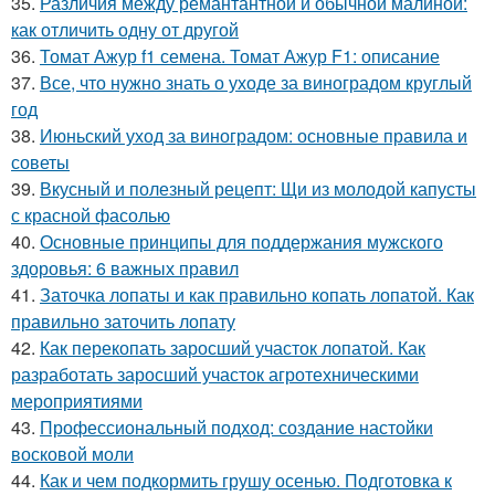
35.
Различия между ремантантной и обычной малиной:
как отличить одну от другой
36.
Томат Ажур f1 семена. Томат Ажур F1: описание
37.
Все, что нужно знать о уходе за виноградом круглый
год
38.
Июньский уход за виноградом: основные правила и
советы
39.
Вкусный и полезный рецепт: Щи из молодой капусты
с красной фасолью
40.
Основные принципы для поддержания мужского
здоровья: 6 важных правил
41.
Заточка лопаты и как правильно копать лопатой. Как
правильно заточить лопату
42.
Как перекопать заросший участок лопатой. Как
разработать заросший участок агротехническими
мероприятиями
43.
Профессиональный подход: создание настойки
восковой моли
44.
Как и чем подкормить грушу осенью. Подготовка к