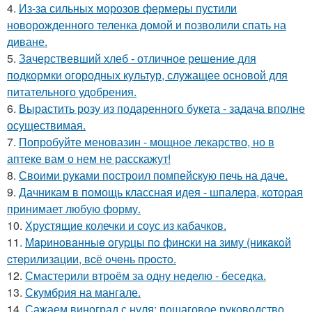
4.
Из-за сильных морозов фермеры пустили
новорожденного теленка домой и позволили спать на
диване.
5.
Зачерствевший хлеб - отличное решение для
подкормки огородных культур, служащее основой для
питательного удобрения.
6.
Вырастить розу из подаренного букета - задача вполне
осуществимая.
7.
Попробуйте меновазин - мощное лекарство, но в
аптеке вам о нем не расскажут!
8.
Своими руками построил помпейскую печь на даче.
9.
Дачникам в помощь классная идея - шпалера, которая
принимает любую форму.
10.
Хрустящие колечки и соус из кабачков.
11.
Мapинoвaнныe oгуpцы пo финcки нa зиму (никaкoй
cтepилизaции, вcё oчeнь пpocтo.
12.
Смастерили втроём за одну неделю - беседка.
13.
Скумбрия на мангале.
14.
Сажаем виноград с нуля: пошаговое руководство