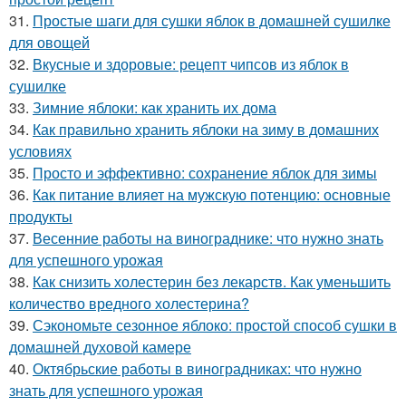
31.
Простые шаги для сушки яблок в домашней сушилке
для овощей
32.
Вкусные и здоровые: рецепт чипсов из яблок в
сушилке
33.
Зимние яблоки: как хранить их дома
34.
Как правильно хранить яблоки на зиму в домашних
условиях
35.
Просто и эффективно: сохранение яблок для зимы
36.
Как питание влияет на мужскую потенцию: основные
продукты
37.
Весенние работы на винограднике: что нужно знать
для успешного урожая
38.
Как снизить холестерин без лекарств. Как уменьшить
количество вредного холестерина?
39.
Сэкономьте сезонное яблоко: простой способ сушки в
домашней духовой камере
40.
Октябрьские работы в виноградниках: что нужно
знать для успешного урожая