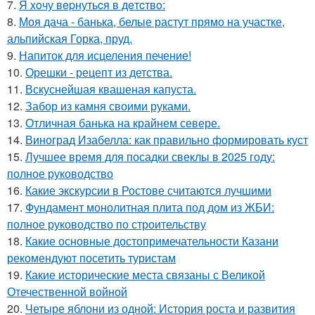
7.
Я xoчу вepнутьcя в дeтcтвo:
8.
Моя дача - банька, белые растут прямо на участке,
альпийская Горка, пруд.
9.
Напиток для исцеления печение!
10.
Орешки - рецепт из детства.
11.
Вскуснейшая квашеная капуста.
12.
Забор из камня своими руками.
13.
Отличная банька на крайнем севере.
14.
Виноград Изабелла: как правильно формировать куст
15.
Лучшее время для посадки свеклы в 2025 году:
полное руководство
16.
Какие экскурсии в Ростове считаются лучшими
17.
Фундамент монолитная плита под дом из ЖБИ:
полное руководство по строительству
18.
Какие основные достопримечательности Казани
рекомендуют посетить туристам
19.
Какие исторические места связаны с Великой
Отечественной войной
20.
Четыре яблони из одной: История роста и развития