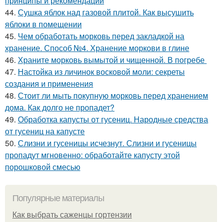
принципы и рекомендации
44.
Сушка яблок над газовой плитой. Как высушить
яблоки в помещении
45.
Чем обработать морковь перед закладкой на
хранение. Способ №4. Хранение моркови в глине
46.
Храните морковь вымытой и чищенной. В погребе
47.
Настойка из личинок восковой моли: секреты
создания и применения
48.
Стоит ли мыть покупную морковь перед хранением
дома. Как долго не пропадет?
49.
Обработка капусты от гусениц. Народные средства
от гусениц на капусте
50.
Слизни и гусеницы исчезнут. Слизни и гусеницы
пропадут мгновенно: обработайте капусту этой
порошковой смесью
Популярные материалы
Как выбрать саженцы гортензии