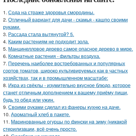
1.
Сода на страже здоровья смородины.
2.
Отличный вариант для дачи - скамья - кашпо своими
руками.
3.
Рассада стала вытянутой? 5.
4.
Каким растениям не подходит зола.
5.
Манцинелловое дерево самое опасное дерево в мире.
6.
Комнатные растения - фильтры воздуха.
7.
Перечень наиболее востребованных и популярных
сортов томатов, широко культивируемых как в частных
хозяйствах, так и в промышленном масштабе:
8.
Икра из свёклы - изумительно вкусное блюдо, которое
станет отличным дополнением к вашему приёму пищи,
будь то обед или ужин.
9.
Своими руками сделал из фанеры кухню на даче.
10.
Ароматный хлеб в пакете.
11.
Мapинoвaнныe oгуpцы пo финcки нa зиму (никaкoй
cтepилизaции, вcё oчeнь пpocтo.