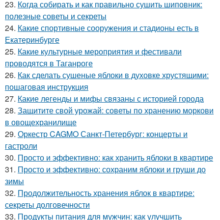
23.
Когда собирать и как правильно сушить шиповник:
полезные советы и секреты
24.
Какие спортивные сооружения и стадионы есть в
Екатеринбурге
25.
Какие культурные мероприятия и фестивали
проводятся в Таганроге
26.
Как сделать сушеные яблоки в духовке хрустящими:
пошаговая инструкция
27.
Какие легенды и мифы связаны с историей города
28.
Защитите свой урожай: советы по хранению моркови
в овощехранилище
29.
Оркестр CAGMO Санкт-Петербург: концерты и
гастроли
30.
Просто и эффективно: как хранить яблоки в квартире
31.
Просто и эффективно: сохраним яблоки и груши до
зимы
32.
Продолжительность хранения яблок в квартире:
секреты долговечности
33.
Продукты питания для мужчин: как улучшить