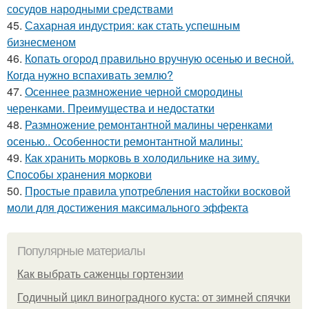
сосудов народными средствами
45.
Сахарная индустрия: как стать успешным
бизнесменом
46.
Копать огород правильно вручную осенью и весной.
Когда нужно вспахивать землю?
47.
Осеннее размножение черной смородины
черенками. Преимущества и недостатки
48.
Размножение ремонтантной малины черенками
осенью.. Особенности ремонтантной малины:
49.
Как хранить морковь в холодильнике на зиму.
Способы хранения моркови
50.
Простые правила употребления настойки восковой
моли для достижения максимального эффекта
Популярные материалы
Как выбрать саженцы гортензии
Годичный цикл виноградного куста: от зимней спячки