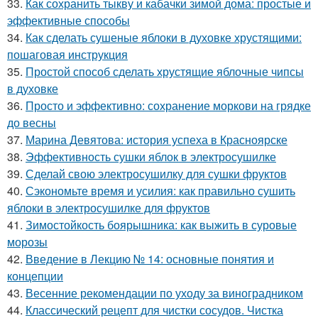
33.
Как сохранить тыкву и кабачки зимой дома: простые и
эффективные способы
34.
Как сделать сушеные яблоки в духовке хрустящими:
пошаговая инструкция
35.
Простой способ сделать хрустящие яблочные чипсы
в духовке
36.
Просто и эффективно: сохранение моркови на грядке
до весны
37.
Марина Девятова: история успеха в Красноярске
38.
Эффективность сушки яблок в электросушилке
39.
Сделай свою электросушилку для сушки фруктов
40.
Сэкономьте время и усилия: как правильно сушить
яблоки в электросушилке для фруктов
41.
Зимостойкость боярышника: как выжить в суровые
морозы
42.
Введение в Лекцию № 14: основные понятия и
концепции
43.
Весенние рекомендации по уходу за виноградником
44.
Классический рецепт для чистки сосудов. Чистка