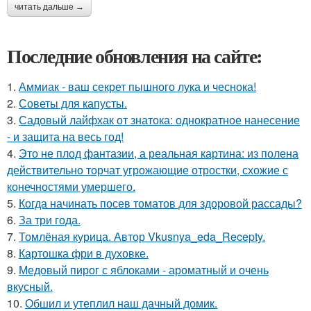
читать дальше →
Последние обновления на сайте:
1.
Аммиак - ваш секрет пышного лука и чеснока!
2.
Советы для капусты.
3.
Садовый лайфхак от знатока: однократное нанесение
- и защита на весь год!
4.
Это не плод фантазии, а реальная картина: из полена
действительно торчат угрожающие отростки, схожие с
конечностями умершего.
5.
Когда начинать посев томатов для здоровой рассады?
6.
За три года.
7.
Томлёная курица. Автор Vkusnya_eda_Recepty.
8.
Картошка фри в духовке.
9.
Медовый пирог с яблоками - ароматный и очень
вкусный.
10.
Обшил и утеплил наш дачный домик.