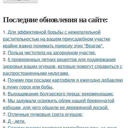
Последние обновления на сайте:
1.
Для эффективной борьбы с нежелательной
растительностью на вашем приусадебном участке
крайне важно понимать природу этих "Врагов".
2.
Польза чистотела на загородном участке.
3.
5 проверенных летних рецептов для поддержания
здоровья ваших огурцов, которые помогут справиться с
распространенными недугами.
4.
Почему при посадке картофеля я ежегодно добавляю
в лунку горох или бобы.
5.
Выращивание болгарского перца: рекомендации.
6.
Мы задумали освежить облик нашей бревенчатой
избушки, для чего обшили ее деревянной доской.
7.
Отличные пучковые сорта огурцов:
8.
Д - дeти.
9.
Своими руками построил помпейскую печь на даче.