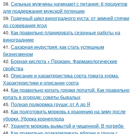
38.
Сильные мужчины начинают с питания: 6 продуктов
для поддержания мужской потенции
39.
Годичный цикл виноградного куста: от зимней спячки
до созревания ягод
40.
Как правильно планировать сезонные работы на
винограднике
41.
Сахарная индустрия: как стать успешным
бизнесменом
42.
Борная кислота + Прокаин. Фармакологические
свойства
43.
Описание и характеристика сорта томата хурма.
Характеристики и описание сорта
44.
Как правильно копать грядки лопатой. Как правильно
копать в огороде: советы бывалых
45.
Полная подкормка груши: от А до Я
46.
Как подготовить морковь к хранению на зиму после
уборки. Уборка корнеплода
47.
Храните морковь вымытой и чищенной. В погребе
48.
Как правильно подкармливать яблони и груши с