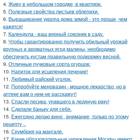
4.
Живу в небольшом городке, в квартире.
5.
Полезные свойства листьев облепихи.
6.
Выращивание укропа дома зимой - это проще, чем
кажется!
7.
Календула - ваш верный союзник в саду.
8.
Чтобы гарантированно получить обильный урожай
крупных и ароматных ягод малины, необходимо
обеспечить кустам правильную подкормку весной.
9.
Отличные пучковые сорта огурцов:
10.
Напиток для исцеления печение!
11.
Любимый райский уголок.
12.
Попробуйте меновазин - мощное лекарство, но в
аптеке вам о нем не расскажут!
13.
Спасли песика, упaвшего в ледяную рeку!
14.
Сделали баньку для себя.
15.
Ежегодно делаю вино , внимание, только по этому
рецепту -.
16.
Скумбрия на мангале.
17.
Какие образовательные учреждения Москвы имеют