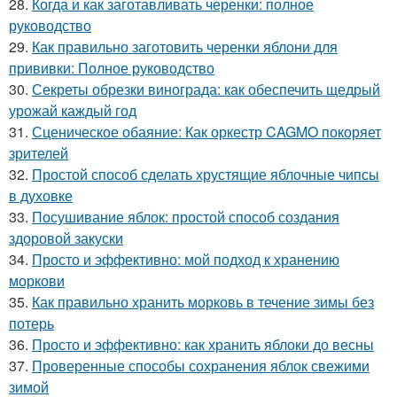
28.
Когда и как заготавливать черенки: полное
руководство
29.
Как правильно заготовить черенки яблони для
прививки: Полное руководство
30.
Секреты обрезки винограда: как обеспечить щедрый
урожай каждый год
31.
Сценическое обаяние: Как оркестр CAGMO покоряет
зрителей
32.
Простой способ сделать хрустящие яблочные чипсы
в духовке
33.
Посушивание яблок: простой способ создания
здоровой закуски
34.
Просто и эффективно: мой подход к хранению
моркови
35.
Как правильно хранить морковь в течение зимы без
потерь
36.
Просто и эффективно: как хранить яблоки до весны
37.
Проверенные способы сохранения яблок свежими
зимой