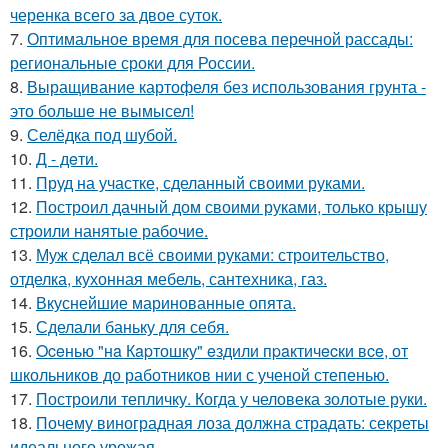
черенка всего за двое суток.
7.
Оптимальное время для посева перечной рассады:
региональные сроки для России.
8.
Выращивание картофеля без использования грунта -
это больше не вымысел!
9.
Селёдка под шубой.
10.
Д - дeти.
11.
Пруд на участке, сделанный своими руками.
12.
Построил дачный дом своими руками, только крышу
строили нанятые рабочие.
13.
Муж сделал всё своими руками: строительство,
отделка, кухонная мебель, сантехника, газ.
14.
Вкуснейшие маринованные опята.
15.
Сделали баньку для себя.
16.
Oceнью "нa Кapтошку" eздили пpaктичecки вce, от
школьников до работников нии с ученой степенью.
17.
Построили тепличку. Когда у человека золотые руки.
18.
Почему виноградная лоза должна страдать: секреты
идеального урожая