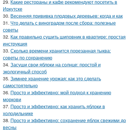
29.
Какие рестораны и кафе рекомендуют посетить в
Иркутске
30.
Весенняя прививка плодовых деревьев: когда и как
31.
Что делать с виноградом после сбора: полезные
советы
32.
Как правильно сушить шиповник в квартире: простая
инструкция
33.
Сколько времени хранится порезанная тыква:
советы по сохранению
34.
Засуши свои яблоки на солнце: простой и
экологичный способ
35.
Зимнее хранение урожая: как это сделать
самостоятельно
36.
Просто и эффективно: мой подход к хранению
моркови
37.
Просто и эффективно: как хранить яблоки в
холодильнике
38.
Просто и эффективно: сохранение яблок свежими до
весны