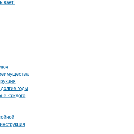
ывает!
ключ
преимущества
трукция
 долгие годы
оне каждого
войной
 инструкция