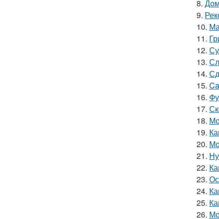
8.
Дом
9.
Рек
10.
Ма
11.
Гр
12.
Су
13.
Сл
14.
Сд
15.
Ca
16.
Фу
17.
Ск
18.
Мо
19.
Ка
20.
Мо
21.
Ну
22.
Ка
23.
Ос
24.
Ка
25.
Ка
26.
Мо