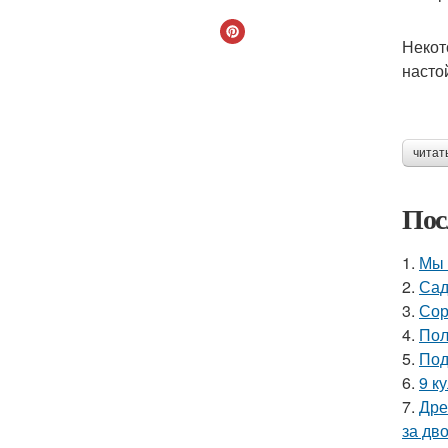
Некот
насто
читат
Пос
1.
Мы 
2.
Сад
3.
Сор
4.
Пол
5.
Под
6.
9 к
7.
Дре
за дво