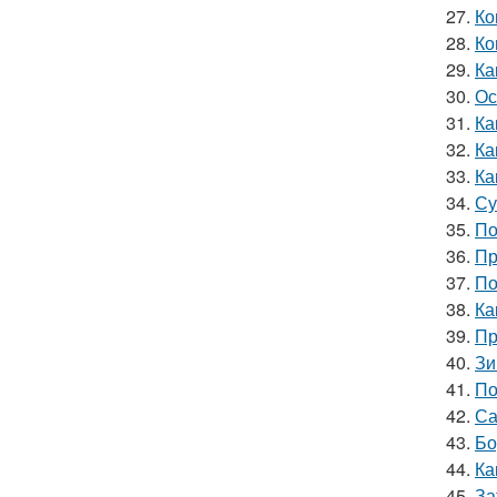
27.
Ко
28.
Ко
29.
Ка
30.
Ос
31.
Ка
32.
Ка
33.
Ка
34.
Су
35.
По
36.
Пр
37.
По
38.
Ка
39.
Пр
40.
Зи
41.
По
42.
Са
43.
Бо
44.
Ка
45.
За