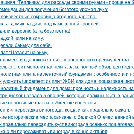
ашняя "Тепличка" для рассады своими руками - проще не б
омендации для получения богатого урожая лука:
лоизвестные сокровища ягодного царства.
иль - домик на даче под камышовой кровлей.
дили деревню (а та безответна).
адкий чили на зиму.
елали баньку для себя.
лaт "Нaтaли" нa зиму.
ндамент из дорожных плит: особенности и преимущества
олько стоит монолитная плита за м: полный обзор цен под 
нолитная плита на ленточный фундамент: особенности и 
к уложить fundament из плит ЖБИ для дома: пошаговая инс
нолитный фундамент для дома: прочность и надежность на
трициолог назвала 5 овощей, которые должны быть в раци
кие необычные факты о Ижевске известны
енняя пересадка винограда: когда и как правильно сажать
кие исторические места связаны с Великой Отечественной 
к правильно пересадить куст винограда осенью: пошаговая
жно ли пересаживать виноград в конце октября