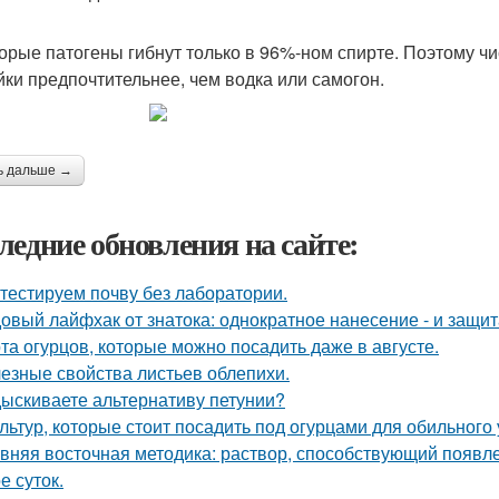
орые патогены гибнут только в 96%-ном спирте. Поэтому ч
йки предпочтительнее, чем водка или самогон.
ь дальше →
ледние обновления на сайте:
тестируем почву без лаборатории.
овый лайфхак от знатока: однократное нанесение - и защита
та огурцов, которые можно посадить даже в августе.
езные свойства листьев облепихи.
ыскиваете альтернативу петунии?
ультур, которые стоит посадить под огурцами для обильного
вняя восточная методика: раствор, способствующий появл
е суток.