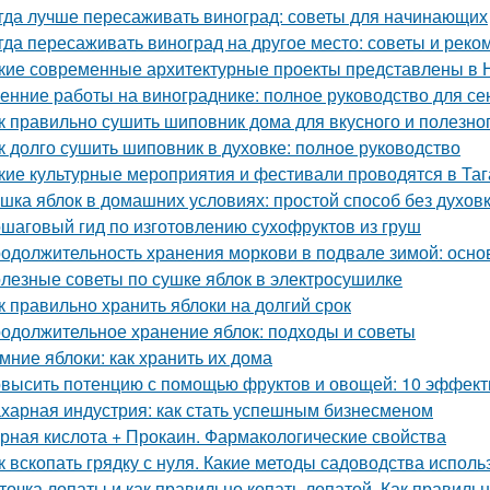
гда лучше пересаживать виноград: советы для начинающих
гда пересаживать виноград на другое место: советы и рек
кие современные архитектурные проекты представлены в 
енние работы на винограднике: полное руководство для се
к правильно сушить шиповник дома для вкусного и полезно
к долго сушить шиповник в духовке: полное руководство
кие культурные мероприятия и фестивали проводятся в Таг
шка яблок в домашних условиях: простой способ без духов
шаговый гид по изготовлению сухофруктов из груш
одолжительность хранения моркови в подвале зимой: осн
лезные советы по сушке яблок в электросушилке
к правильно хранить яблоки на долгий срок
одолжительное хранение яблок: подходы и советы
мние яблоки: как хранить их дома
высить потенцию с помощью фруктов и овощей: 10 эффект
харная индустрия: как стать успешным бизнесменом
рная кислота + Прокаин. Фармакологические свойства
к вскопать грядку с нуля. Какие методы садоводства исполь
точка лопаты и как правильно копать лопатой. Как правильн