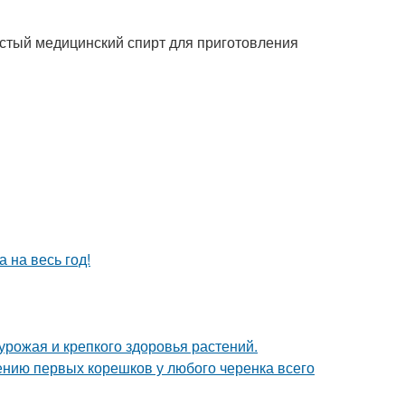
истый медицинский спирт для приготовления
 на весь год!
 урожая и крепкого здоровья растений.
ению первых корешков у любого черенка всего