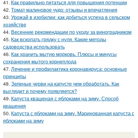
41.
Как правильно питаться для повышения потенции
42.
Томат малиновое чудо: отзывы и впечатления
43.
Урожай в изобилии: как добиться успеха в сельском
хозяйстве
44.
Весенние рекомендации по уходу за виноградником
45.
Как вскопать грядку с нуля. Какие методы
садоводства использовать
46.
Как хранить мытую морковь. Плюсы и минусы
сохранения мытого корнеплода
47.
Лечение и профилактика коронавируса: основные
принципы
48.
Зеленые черви на капусте чем обработать. Как
выглядит и почему появляется?
49.
Капуста квашеная с яблоками на зиму. Способ
квашения
50.
Капуста с яблоками на зиму. Маринованная капуста с
яблоками на зиму