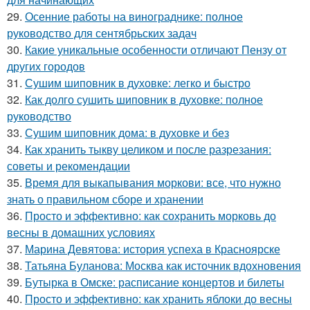
29.
Осенние работы на винограднике: полное
руководство для сентябрьских задач
30.
Какие уникальные особенности отличают Пензу от
других городов
31.
Сушим шиповник в духовке: легко и быстро
32.
Как долго сушить шиповник в духовке: полное
руководство
33.
Сушим шиповник дома: в духовке и без
34.
Как хранить тыкву целиком и после разрезания:
советы и рекомендации
35.
Время для выкапывания моркови: все, что нужно
знать о правильном сборе и хранении
36.
Просто и эффективно: как сохранить морковь до
весны в домашних условиях
37.
Марина Девятова: история успеха в Красноярске
38.
Татьяна Буланова: Москва как источник вдохновения
39.
Бутырка в Омске: расписание концертов и билеты
40.
Просто и эффективно: как хранить яблоки до весны