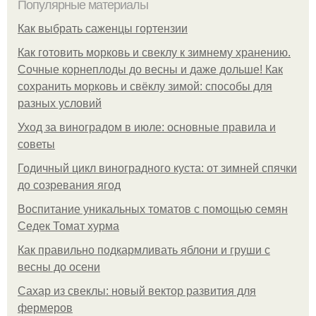
Популярные материалы
Как выбрать саженцы гортензии
Как готовить морковь и свеклу к зимнему хранению.
Сочные корнеплоды до весны и даже дольше! Как
сохранить морковь и свёклу зимой: способы для
разных условий
Уход за виноградом в июле: основные правила и
советы
Годичный цикл виноградного куста: от зимней спячки
до созревания ягод
Воспитание уникальных томатов с помощью семян
Седек Томат хурма
Как правильно подкармливать яблони и груши с
весны до осени
Сахар из свеклы: новый вектор развития для
фермеров