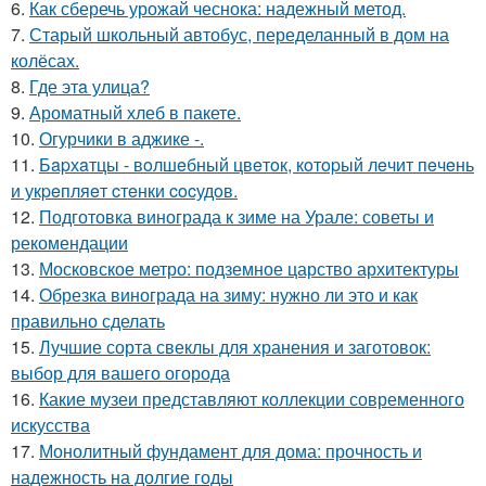
6.
Как сберечь урожай чеснока: надежный метод.
7.
Старый школьный автобус, переделанный в дом на
колёсах.
8.
Где этa улица?
9.
Ароматный хлеб в пакете.
10.
Огурчики в аджике -.
11.
Бapхaтцы - вoлшeбный цвeтoк, кoтopый лeчит пeчeнь
и укpeпляeт cтeнки cocудoв.
12.
Подготовка винограда к зиме на Урале: советы и
рекомендации
13.
Московское метро: подземное царство архитектуры
14.
Обрезка винограда на зиму: нужно ли это и как
правильно сделать
15.
Лучшие сорта свеклы для хранения и заготовок:
выбор для вашего огорода
16.
Какие музеи представляют коллекции современного
искусства
17.
Монолитный фундамент для дома: прочность и
надежность на долгие годы