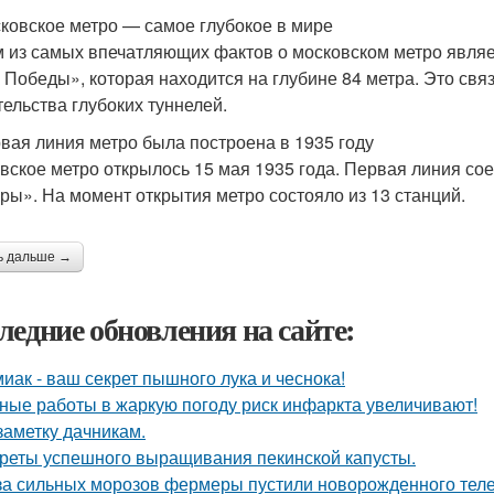
сковское метро — самое глубокое в мире
 из самых впечатляющих фактов о московском метро являет
 Победы», которая находится на глубине 84 метра. Это свя
тельства глубоких туннелей.
рвая линия метро была построена в 1935 году
вское метро открылось 15 мая 1935 года. Первая линия со
уры». На момент открытия метро состояло из 13 станций.
ь дальше →
ледние обновления на сайте:
иак - ваш секрет пышного лука и чеснока!
ные работы в жаркую погоду риск инфаркта увеличивают!
заметку дачникам.
реты успешного выращивания пекинской капусты.
за сильных морозов фермеры пустили новорожденного телен