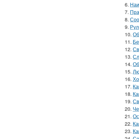
6.
Наи
7.
Пра
8.
Соо
9.
Рул
10.
Об
11.
Бе
12.
Св
13.
Сл
14.
Об
15.
Лю
16.
Хо
17.
Ка
18.
Ка
19.
Св
20.
Че
21.
Ос
22.
Ка
23.
Ка
24.
Се