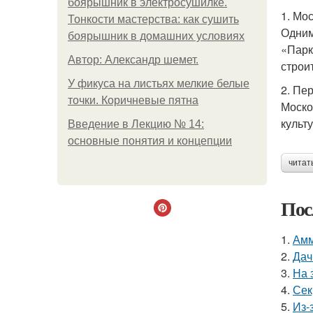
боярышник в электросушилке.
1. Мо
Тонкости мастерства: как сушить
Одним
боярышник в домашних условиях
«Парк
Автор: Александр шемет.
строи
У фикуса на листьях мелкие белые
2. Пе
точки. Коричневые пятна
Моско
культ
Введение в Лекцию № 14:
основные понятия и концепции
читат
Пос
1.
Амм
2.
Дач
3.
На 
4.
Сек
5.
Из-