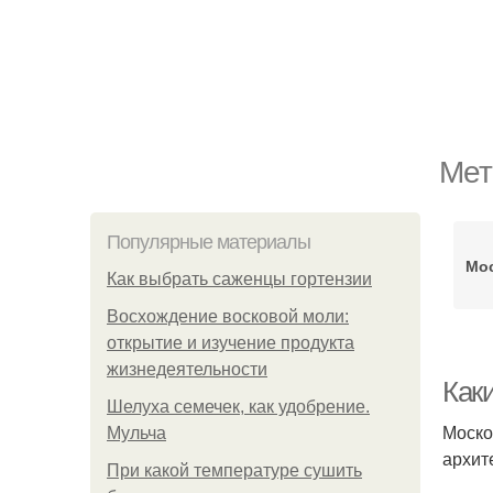
Мет
Популярные материалы
Мо
Как выбрать саженцы гортензии
Восхождение восковой моли:
открытие и изучение продукта
жизнедеятельности
Как
Шелуха семечек, как удобрение.
Моско
Мульча
архит
При какой температуре сушить