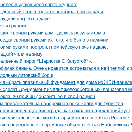
более выдающиеся сорта огурцов:
здничный стол в год огненной красной лошади.
рудили погреб на даче.
ет из рульки.
шил своими руками дом - делюсь результатом а.
седка своими руками их того, что было в наличии.
оими руками построил помпейскую печь на даче.
адкий чили на зиму.
алденный пирог "Шарлотка С Капустой" -.
бимая банька. Очень нравится встречаться в ней тёплой д
лодный литовский борщ.
к выбрать правильный фундамент для дома из ЖБИ-панеле
к сделать фундамент из плит железобетонных: пошаговая и
екла: 20 причин добавить её в свой рацион
м привлекательна набережная реки Волги для туристов
енняя пересадка винограда: как сохранить трехлетний куст
кие уникальные рынки и базары можно посетить в Ростове-
кие современные спортивные объекты есть в Набережных 
нтябрь в винограднике: как подготовиться к урожаю