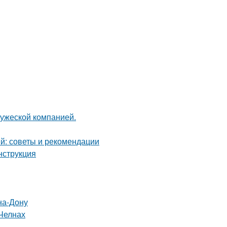
ружеской компанией.
й: советы и рекомендации
нструкция
на-Дону
Челнах