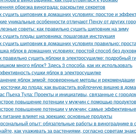
енняя обрезка винограда: раскрытие секретов
к сушить шиповник в домашних условиях: простое и эффек
кие уникальные особенности отличают Пензу от других гор
лезные советы: как правильно сушить шиповник на зиму
к сушить плоды шиповника: пошаговая инструкция
к сушить шиповник в домашних условиях правильно: прост
шка яблок в домашних условиях: простой способ без духов
к правильно сушить яблоки в электросушилке: подробный г
ишком много яблок? Здесь 3 способа, как их использовать
фективность сушки яблок в электросушилке
анение яблок зимой: проверенные методы и рекомендации
 косточки до плода: как вырастить войлочную вишню в дом
ас Пьеха Тула: Проекты и инициативы, связанные с городо
строе повышение потенции у мужчин с помощью продукто
строе повышение потенции у мужчин: самые эффективные
к питание влияет на эрекцию: основные продукты
рсональный опыт: обязательные работы в винограднике в 
найте, как ухаживать за растениями, согласно советам зна