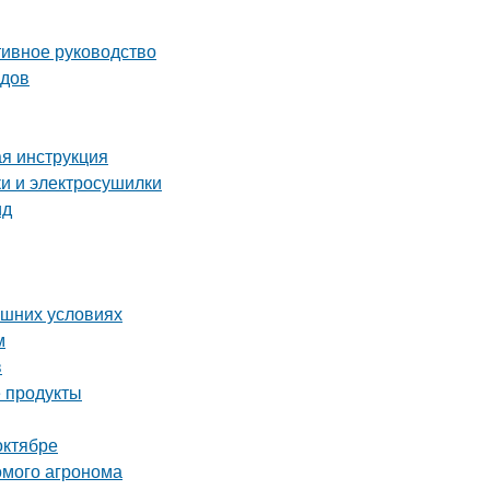
тивное руководство
одов
ая инструкция
ки и электросушилки
ид
ашних условиях
м
в
 продукты
октябре
комого агронома