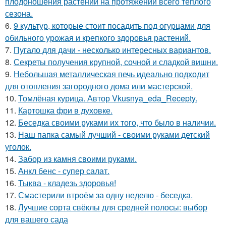
плодоношения растений на протяжении всего теплого
сезона.
6.
9 культур, которые стоит посадить под огурцами для
обильного урожая и крепкого здоровья растений.
7.
Пугало для дачи - несколько интересных вариантов.
8.
Секреты получения крупной, сочной и сладкой вишни.
9.
Небольшая металлическая печь идеально подходит
для отопления загородного дома или мастерской.
10.
Томлёная курица. Автор Vkusnya_eda_Recepty.
11.
Картошка фри в духовке.
12.
Беседка своими руками их того, что было в наличии.
13.
Наш папка самый лучший - своими руками детский
уголок.
14.
Забор из камня своими руками.
15.
Анкл бенс - супер салат.
16.
Тыква - кладезь здоровья!
17.
Смастерили втроём за одну неделю - беседка.
18.
Лучшие сорта свёклы для средней полосы: выбор
для вашего сада