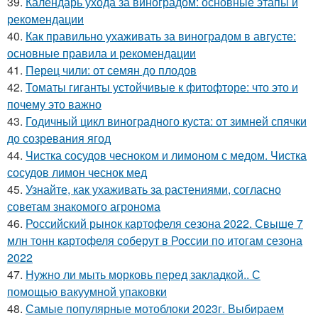
39.
Календарь ухода за виноградом: основные этапы и
рекомендации
40.
Как правильно ухаживать за виноградом в августе:
основные правила и рекомендации
41.
Перец чили: от семян до плодов
42.
Томаты гиганты устойчивые к фитофторе: что это и
почему это важно
43.
Годичный цикл виноградного куста: от зимней спячки
до созревания ягод
44.
Чистка сосудов чесноком и лимоном с медом. Чистка
сосудов лимон чеснок мед
45.
Узнайте, как ухаживать за растениями, согласно
советам знакомого агронома
46.
Российский рынок картофеля сезона 2022. Свыше 7
млн тонн картофеля соберут в России по итогам сезона
2022
47.
Нужно ли мыть морковь перед закладкой.. С
помощью вакуумной упаковки
48.
Самые популярные мотоблоки 2023г. Выбираем