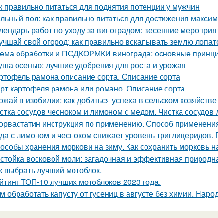
к правильно питаться для поднятия потенции у мужчин
льный пол: как правильно питаться для достижения макси
лендарь работ по уходу за виноградом: весенние мероприя
учшай свой огород: как правильно вскапывать землю лопат
ема обработки и ПОДКОРМКИ винограда: основные принци
уша осенью: лучшие удобрения для роста и урожая
ртофель рамона описание сорта. Описание сорта
рт картофеля рамона или романо. Описание сорта
ожай в изобилии: как добиться успеха в сельском хозяйстве
стка сосудов чесноком и лимоном с медом. Чистка сосудов 
орвастатин инструкция по применению. Способ применения
да с лимоном и чесноком снижает уровень триглицеридов. 
особы хранения моркови на зиму. Как сохранить морковь н
стойка восковой моли: загадочная и эффективная природн
к выбрать лучший мотоблок.
йтинг ТОП-10 лучших мотоблоков 2023 года.
м обработать капусту от гусениц в августе без химии. Наро