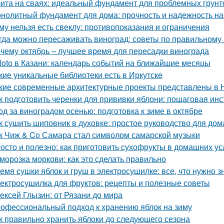
ита на сваях: идеальный фундамент для проблемных грунт
нолитный фундамент для дома: прочность и надежность на
му нельзя есть свеклу: противопоказания и ограничения
гда можно пересаживать виноград: советы по правильному
чему октябрь – лучшее время для пересадки винограда
loto в Казани: календарь событий на ближайшие месяцы
кие уникальные библиотеки есть в Иркутске
кие современные архитектурные проекты представлены в 
к подготовить черенки для прививки яблони: пошаговая инс
од за виноградом осенью: подготовка к зиме в октябре
к сушить шиповник в духовке: простое руководство для до
к Чиж & Co Самара стал символом самарской музыки
осто и полезно: как приготовить сухофрукты в домашних у
морозка моркови: как это сделать правильно
емя сушки яблок и груш в электросушилке: все, что нужно з
ектросушилка для фруктов: рецепты и полезные советы
ексей Глызин: от Рязани до мира
офессиональный подход к хранению яблок на зиму
к правильно хранить яблоки до следующего сезона