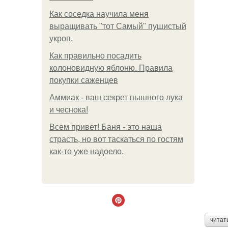
Как соседка научила меня
выращивать "тот Самый" пушистый
укроп.
Как правильно посадить
колоновидную яблоню. Правила
покупки саженцев
Аммиак - ваш секрет пышного лука
и чеснока!
Всем привет! Баня - это наша
страсть, но вот таскаться по гостям
как-то уже надоело.
читат