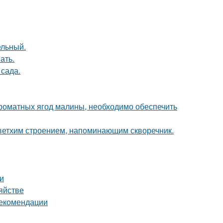
ельный.
ать.
сада.
роматных ягод малины, необходимо обеспечить
 ветхим строением, напоминающим скворечник.
и
яйстве
рекомендации