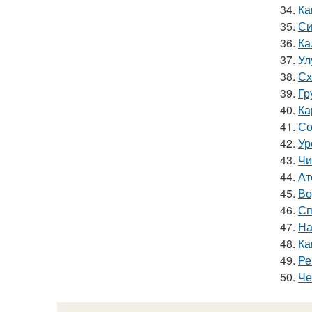
34.
Ка
35.
Си
36.
Ка
37.
Ул
38.
Сх
39.
Гр
40.
Ка
41.
Со
42.
Ур
43.
Чи
44.
Ат
45.
Во
46.
Сп
47.
На
48.
Ка
49.
Ре
50.
Че