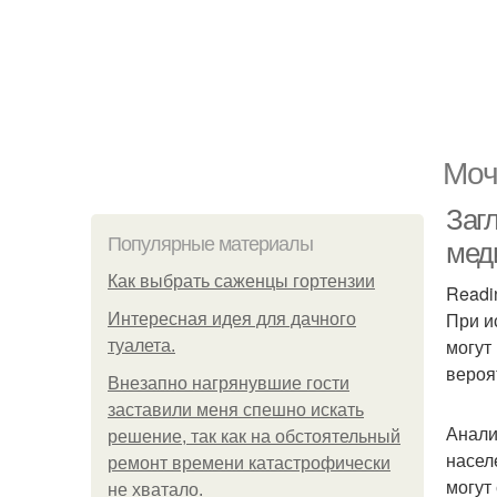
Моч
Загл
Популярные материалы
мед
Как выбрать саженцы гортензии
Readi
При и
Интересная идея для дачного
могут
туалета.
вероя
Внезапно нагрянувшие гости
заставили меня спешно искать
Анали
решение, так как на обстоятельный
насел
ремонт времени катастрофически
могут
не хватало.