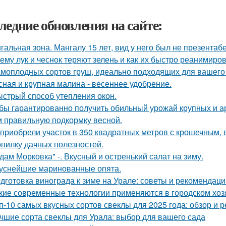
ледние обновления на сайте:
гальная зона. Мангалу 15 лет, вид у него был не презентаб
ему лук и чеснок теряют зелень и как их быстро реанимиров
амоплодных сортов груш, идеально подходящих для вашего 
сная и крупная малина - весеннее удобрение.
стрый способ утепления окон.
бы гарантированно получить обильный урожай крупных и а
м правильную подкормку весной.
приобрели участок в 350 квадратных метров с крошечным,
опилку дачных полезностей.
дам Морковка" -. Вкусный и остренький салат на зиму.
уснейшие маринованные опята.
дготовка винограда к зиме на Урале: советы и рекомендаци
кие современные технологии применяются в городском хоз
п-10 самых вкусных сортов свеклы для 2025 года: обзор и 
чшие сорта свеклы для Урала: выбор для вашего сада