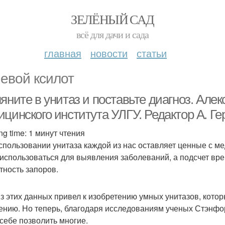
ЗЕЛЁНЫЙ САД
всё для дачи и сада
главная
новости
статьи
евой ксилот
яните в унитаз и поставьте диагноз. Але
ицинского института УЛГУ. Редактор А. Г
ng time: 1 минут чтения
спользовании унитаза каждой из нас оставляет ценные с ме
 использоваться для выявления заболеваний, а подсчет вре
тность запоров.
з этих данных привел к изобретению умных унитазов, кото
ению. Но теперь, благодаря исследованиям ученых Стэнфор
 себе позволить многие.