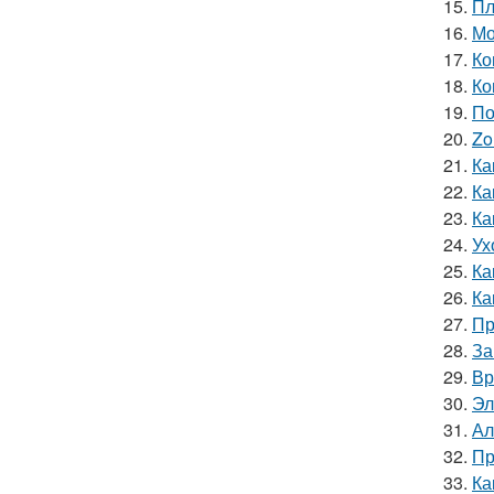
15.
Пл
16.
Мо
17.
Ко
18.
Ко
19.
По
20.
Zo
21.
Ка
22.
Ка
23.
Ка
24.
Ух
25.
Ка
26.
Ка
27.
Пр
28.
За
29.
Вр
30.
Эл
31.
Ал
32.
Пр
33.
Ка