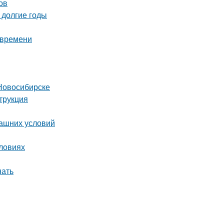
ов
 долгие годы
 времени
Новосибирске
трукция
машних условий
словиях
нать