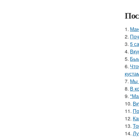
Пос
1.
Ман
2.
Поч
3.
5 с
4.
Вку
5.
Быы
6.
Что
куста
7.
Мы 
8.
В к
9.
"Ма
10.
Вк
11.
По
12.
Ка
13.
То
14.
Лу