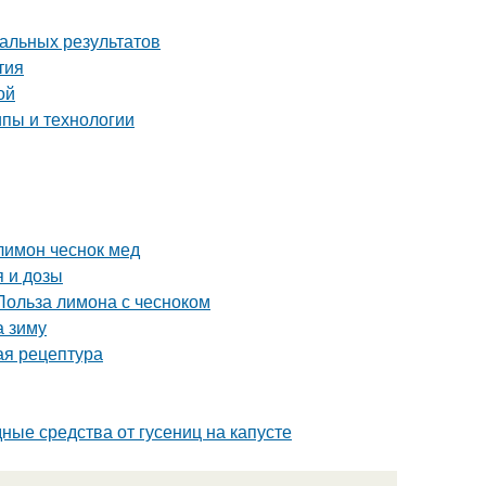
мальных результатов
тия
ой
пы и технологии
лимон чеснок мед
 и дозы
Польза лимона с чесноком
а зиму
ая рецептура
дные средства от гусениц на капусте