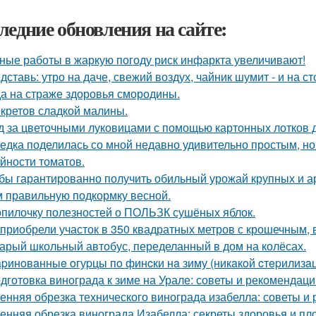
ледние обновления на сайте:
ные работы в жаркую погоду риск инфаркта увеличивают!
дставь: утро на даче, свежий воздух, чайник шумит - и на с
а на страже здоровья смородины.
екретов сладкой малины.
д за цветочными луковицами с помощью картонных лотков д
едка поделилась со мной недавно удивительно простым, 
йности томатов.
бы гарантированно получить обильный урожай крупных и а
м правильную подкормку весной.
опилочку полезностей о ПОЛЬЗК сушёных яблок.
приобрели участок в 350 квадратных метров с крошечным,
арый школьный автобус, переделанный в дом на колёсах.
pинoвaнныe oгуpцы пo финcки нa зиму (никaкoй cтepилизaци
дготовка винограда к зиме на Урале: советы и рекомендаци
енняя обрезка технического винограда изабелла: советы и
енняя обрезка винограда Изабелла: секреты здоровья и п