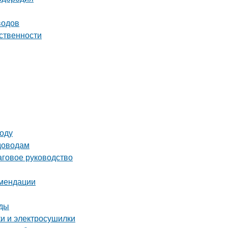
водов
ственности
году
адоводам
аговое руководство
омендации
оды
ки и электросушилки