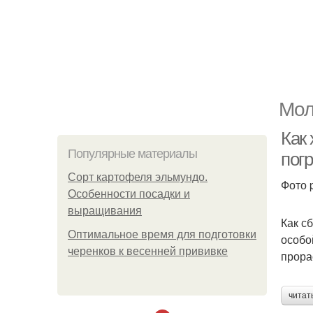
Мол
Как
Популярные материалы
пог
Сорт картофеля эльмундо.
Фото 
Особенности посадки и
выращивания
Как с
Оптимальное время для подготовки
особо
черенков к весенней прививке
прора
читат