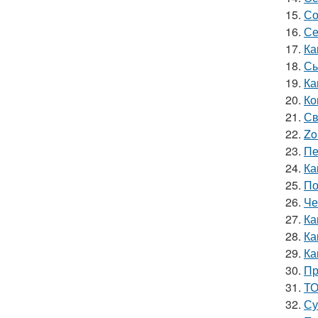
15.
Со
16.
Се
17.
Ка
18.
Сы
19.
Ка
20.
Ко
21.
Св
22.
Zo
23.
Пе
24.
Ка
25.
По
26.
Че
27.
Ка
28.
Ка
29.
Ка
30.
Пр
31.
ТО
32.
Су