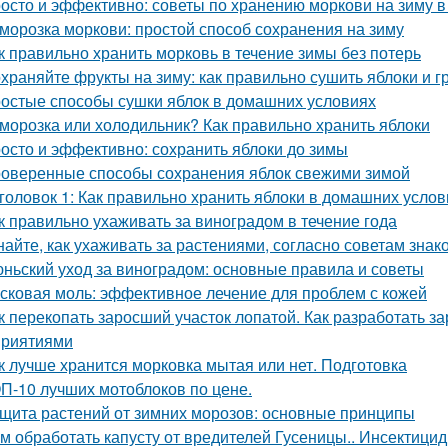
осто и эффективно: советы по хранению моркови на зиму в
морозка моркови: простой способ сохранения на зиму
к правильно хранить морковь в течение зимы без потерь
храняйте фрукты на зиму: как правильно сушить яблоки и 
остые способы сушки яблок в домашних условиях
морозка или холодильник? Как правильно хранить яблоки
осто и эффективно: сохранить яблоки до зимы
оверенные способы сохранения яблок свежими зимой
головок 1: Как правильно хранить яблоки в домашних усло
к правильно ухаживать за виноградом в течение года
найте, как ухаживать за растениями, согласно советам зна
ньский уход за виноградом: основные правила и советы
сковая моль: эффективное лечение для проблем с кожей
к перекопать заросший участок лопатой. Как разработать з
риятиями
к лучше хранится морковка мытая или нет. Подготовка
П-10 лучших мотоблоков по цене.
щита растений от зимних морозов: основные принципы
м обработать капусту от вредителей Гусеницы.. Инсектици