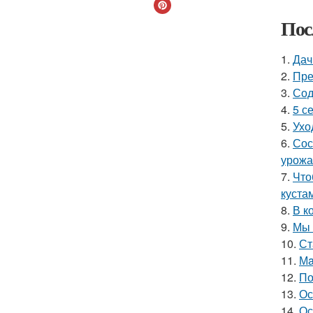
Пос
1.
Дач
2.
Пре
3.
Сод
4.
5 с
5.
Ухо
6.
Сос
урожа
7.
Что
куста
8.
В к
9.
Мы 
10.
Ст
11.
Мa
12.
По
13.
Ос
14.
Ос