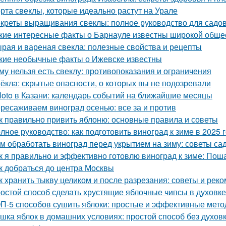
рта свеклы, которые идеально растут на Урале
креты выращивания свеклы: полное руководство для садо
кие интересные факты о Барнауле известны широкой обще
рая и вареная свекла: полезные свойства и рецепты
кие необычные факты о Ижевске известны
му нельзя есть свеклу: противопоказания и ограничения
ёкла: скрытые опасности, о которых вы не подозревали
loto в Казани: календарь событий на ближайшие месяцы
ресаживаем виноград осенью: все за и против
к правильно привить яблоню: основные правила и советы
лное руководство: как подготовить виноград к зиме в 2025 
м обработать виноград перед укрытием на зиму: советы с
к я правильно и эффективно готовлю виноград к зиме: Пош
к добраться до центра Москвы
к хранить тыкву целиком и после разрезания: советы и рек
остой способ сделать хрустящие яблочные чипсы в духовке
П-5 способов сушить яблоки: простые и эффективные мет
шка яблок в домашних условиях: простой способ без духов