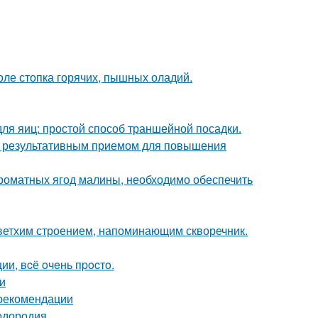
толе стопка горячих, пышных оладий.
ля яиц: простой способ траншейной посадки.
но результативным приемом для повышения
роматных ягод малины, необходимо обеспечить
 ветхим строением, напоминающим скворечник.
и, вcё oчeнь пpocтo.
и
 рекомендации
лодородия