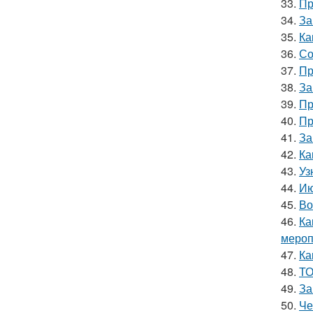
33.
Пр
34.
За
35.
Ка
36.
Со
37.
Пр
38.
За
39.
Пр
40.
Пр
41.
За
42.
Ка
43.
Уз
44.
Ию
45.
Во
46.
Ка
мероп
47.
Ка
48.
ТО
49.
За
50.
Че