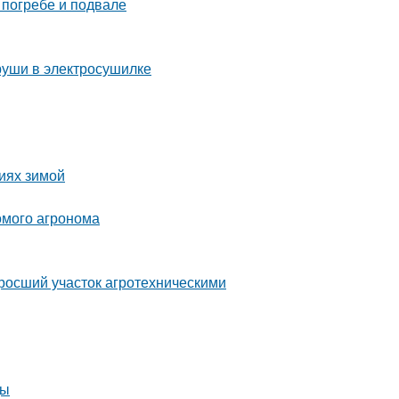
 погребе и подвале
груши в электросушилке
виях зимой
комого агронома
аросший участок агротехническими
ды