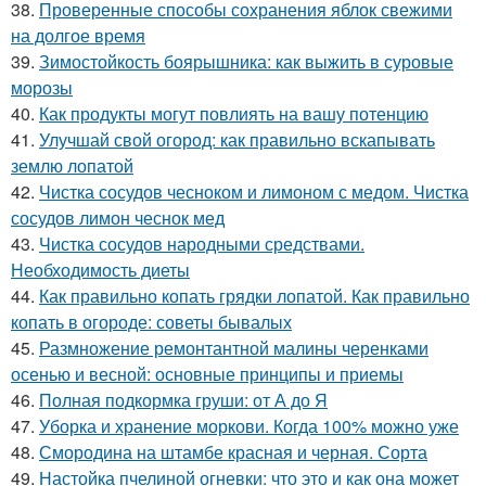
38.
Проверенные способы сохранения яблок свежими
на долгое время
39.
Зимостойкость боярышника: как выжить в суровые
морозы
40.
Как продукты могут повлиять на вашу потенцию
41.
Улучшай свой огород: как правильно вскапывать
землю лопатой
42.
Чистка сосудов чесноком и лимоном с медом. Чистка
сосудов лимон чеснок мед
43.
Чистка сосудов народными средствами.
Необходимость диеты
44.
Как правильно копать грядки лопатой. Как правильно
копать в огороде: советы бывалых
45.
Размножение ремонтантной малины черенками
осенью и весной: основные принципы и приемы
46.
Полная подкормка груши: от А до Я
47.
Уборка и хранение моркови. Когда 100% можно уже
48.
Смородина на штамбе красная и черная. Сорта
49.
Настойка пчелиной огневки: что это и как она может