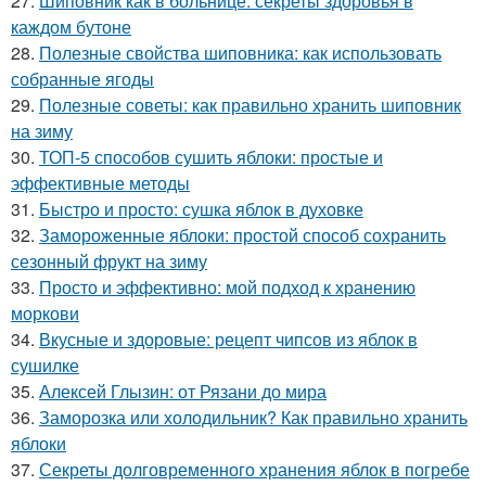
27.
Шиповник как в больнице: секреты здоровья в
каждом бутоне
28.
Полезные свойства шиповника: как использовать
собранные ягоды
29.
Полезные советы: как правильно хранить шиповник
на зиму
30.
ТОП-5 способов сушить яблоки: простые и
эффективные методы
31.
Быстро и просто: сушка яблок в духовке
32.
Замороженные яблоки: простой способ сохранить
сезонный фрукт на зиму
33.
Просто и эффективно: мой подход к хранению
моркови
34.
Вкусные и здоровые: рецепт чипсов из яблок в
сушилке
35.
Алексей Глызин: от Рязани до мира
36.
Заморозка или холодильник? Как правильно хранить
яблоки
37.
Секреты долговременного хранения яблок в погребе