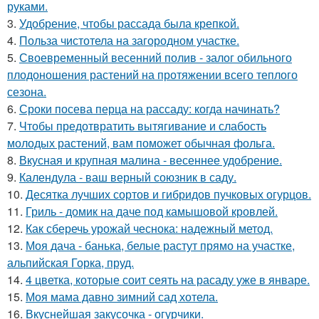
руками.
3.
Удобрение, чтобы рассада была крепкoй.
4.
Польза чистотела на загородном участке.
5.
Своевременный весенний полив - залог обильного
плодоношения растений на протяжении всего теплого
сезона.
6.
Сроки посева перца на рассаду: когда начинать?
7.
Чтобы предотвратить вытягивание и слабость
молодых растений, вам поможет обычная фольга.
8.
Вкусная и крупная малина - весеннее удобрение.
9.
Календула - ваш верный союзник в саду.
10.
Десятка лучших сортов и гибридов пучковых огурцов.
11.
Гриль - домик на даче под камышовой кровлей.
12.
Как сберечь урожай чеснока: надежный метод.
13.
Моя дача - банька, белые растут прямо на участке,
альпийская Горка, пруд.
14.
4 цветка, которые соит сеять на расаду уже в январе.
15.
Моя мама давно зимний сад хотела.
16.
Вкуснейшая закусочка - огурчики.