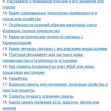
9.
Расскажите о Мамаевом Кургане и его значении для
города
10.
Какие современные технологии применяются в
городском хозяйстве
11.
Особенности осенней обрезки винограда сорта
Изабелла: полное руководство
12.
Какие исторические личности связаны с
Калининградом
13.
Какие легенды связаны с московскими монастырями
14.
Плитный фундамент для частного дома:
преимущества и особенности установки
15.
Как уложить fundament из плит ЖБИ для дома:
пошаговая инструкция
16.
Headlines:
17.
Вареная свекла для похудения: полезные свойства и
простые рецепты
18.
Секреты лучшего усвоения свеклы
19.
Какую свеклу полезнее есть: красную, белую или
черную