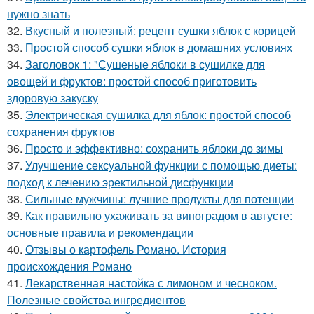
нужно знать
32.
Вкусный и полезный: рецепт сушки яблок с корицей
33.
Простой способ сушки яблок в домашних условиях
34.
Заголовок 1: "Сушеные яблоки в сушилке для
овощей и фруктов: простой способ приготовить
здоровую закуску
35.
Электрическая сушилка для яблок: простой способ
сохранения фруктов
36.
Просто и эффективно: сохранить яблоки до зимы
37.
Улучшение сексуальной функции с помощью диеты:
подход к лечению эректильной дисфункции
38.
Сильные мужчины: лучшие продукты для потенции
39.
Как правильно ухаживать за виноградом в августе:
основные правила и рекомендации
40.
Отзывы о картофель Романо. История
происхождения Романо
41.
Лекарственная настойка с лимоном и чесноком.
Полезные свойства ингредиентов