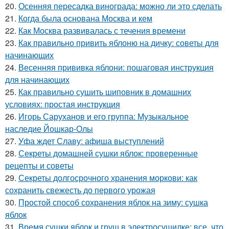
20.
Осенняя пересадка винограда: можно ли это сделать
21.
Когда была основана Москва и кем
22.
Как Москва развивалась с течения времени
23.
Как правильно привить яблоню на дичку: советы для
начинающих
24.
Весенняя прививка яблони: пошаговая инструкция
для начинающих
25.
Как правильно сушить шиповник в домашних
условиях: простая инструкция
26.
Игорь Саруханов и его группа: Музыкальное
наследие Йошкар-Олы
27.
Уфа ждет Славу: афиша выступлений
28.
Секреты домашней сушки яблок: проверенные
рецепты и советы
29.
Секреты долгосрочного хранения моркови: как
сохранить свежесть до первого урожая
30.
Простой способ сохранения яблок на зиму: сушка
яблок
31.
Время сушки яблок и груш в электросушилке: все, что