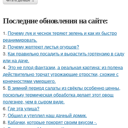
читать дальше →
Последние обновления на сайте:
1.
Почему лук и чеснок теряют зелень и как их быстро
реанимировать.
2.
Почему желтеют листья огурцов?
3.
Как правильно посадить и вырастить гортензию в саду
или на даче.
4.
Это не плод фантазии, а реальная картина: из полена
действительно торчат угрожающие отростки, схожие с
конечностями умершего.
5.
В зимний период салаты из свёклы особенно ценны,
поскольку термическая обработка делает этот овощ
полезнее, чем в сыром виде.
6.
Где этa улица?
7.
Обшил и утеплил наш дачный домик.
8.
Кабачки, которые покорят своим вкусом -.