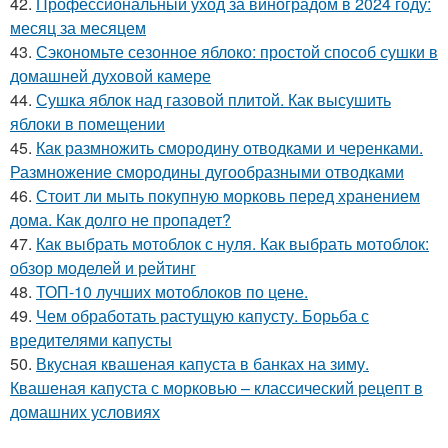
42.
Профессиональный уход за виноградом в 2024 году:
месяц за месяцем
43.
Сэкономьте сезонное яблоко: простой способ сушки в
домашней духовой камере
44.
Сушка яблок над газовой плитой. Как высушить
яблоки в помещении
45.
Как размножить смородину отводками и черенками.
Размножение смородины дугообразными отводками
46.
Стоит ли мыть покупную морковь перед хранением
дома. Как долго не пропадет?
47.
Как выбрать мотоблок с нуля. Как выбрать мотоблок:
обзор моделей и рейтинг
48.
ТОП-10 лучших мотоблоков по цене.
49.
Чем обработать растущую капусту. Борьба с
вредителями капусты
50.
Вкусная квашеная капуста в банках на зиму.
Квашеная капуста с морковью – классический рецепт в
домашних условиях