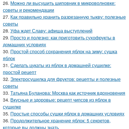
26.
Можно ли высушить шиповник в микроволновке:
советы и рекомендации
27.
Как правильно хранить разрезанную тыкву: полезные
советы
28.
Уфа ждет Славу: афиша выступлений
29.
Просто и полезно: как приготовить сухофрукты в
домашних условиях
30.
Простой способ сохранения яблок на зиму: сушка
яблок
31.
Сделать цукаты из яблок в домашней сушилке:
простой рецепт
32.
Электросушилка для фруктов: рецепты и полезные
советы
33.
Татьяна Буланова: Москва как источник вдохновения
34.
Вкусные и здоровые: рецепт чипсов из яблок в
сушилке
35.
Простые способы сушки яблок в домашних условиях
36.
Продолжительное хранение яблок: 5 секретов,
которые вы должны знать