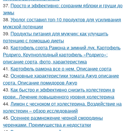
37.
Просто и эффективно: сохраним яблоки и груши до
зимы
38.
Уролог составил топ-10 продуктов для усиливания
мужской потенции
39.
Продукты питания для мужчин: как улучшить
потенцию с помощью диеты
40.
Картофель сорта Рамона и зимний лук. Картофель
Родриго. Крупноплодный картофель «Родриго»:
описание сорта, фото, характеристика
41.
Картофель рамона все о нем. Описание сорта
42.
Основные характеристики томата Ажур описание
сорта. Описание помидоров Ажур
43.
Как быстро и эффективно снизить холестерин в
крови.. Лечение повышенного уровня холестерина
44.
Лимон с чесноком от холестерина. Воздействие на
холестерин – обзор исследований
45.
Осеннее размножение черной смородины
черенками. Преимущества и недостатки