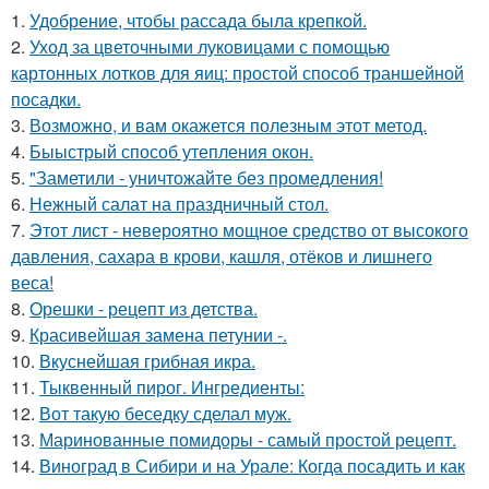
1.
Удобрение, чтобы рассада была крепкoй.
2.
Уход за цветочными луковицами с помощью
картонных лотков для яиц: простой способ траншейной
посадки.
3.
Возможно, и вам окажется полезным этот метод.
4.
Быыстрый способ утепления окон.
5.
"Заметили - уничтожайте без промедления!
6.
Нежный салат на праздничный стол.
7.
Этот лист - невероятно мощное средство от высокого
давления, сахара в крови, кашля, отёков и лишнего
веса!
8.
Орешки - рецепт из детства.
9.
Красивейшая замена петунии -.
10.
Вкуснейшая грибная икра.
11.
Тыквенный пирог. Ингредиенты:
12.
Вот такую беседку сделал муж.
13.
Маринованные помидоры - самый простой рецепт.
14.
Виноград в Сибири и на Урале: Когда посадить и как