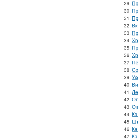
29.
Пр
30.
Пр
31.
Пр
32.
Вк
33.
Пр
34.
Хр
35.
Пр
36.
Хр
37.
Пе
38.
Со
39.
Ух
40.
Ви
41.
Ле
42.
От
43.
Оп
44.
Ка
45.
Шт
46.
Ка
47.
Ка