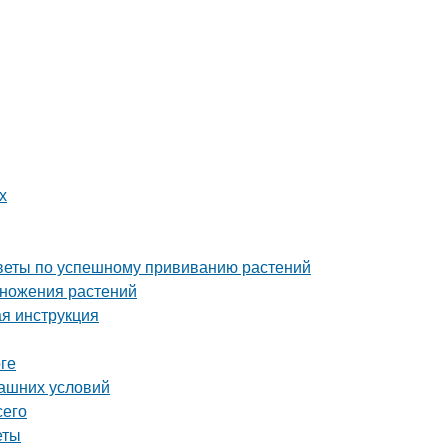
х
советы по успешному прививанию растений
множения растений
ая инструкция
ге
машних условий
сего
еты