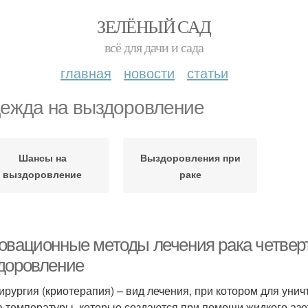
ЗЕЛЁНЫЙ САД
всё для дачи и сада
главная
новости
статьи
ежда на выздоровление
Шансы на
Выздоровления при
выздоровление
раке
овационные методы лечения рака четверт
доровление
ирургия (криотерапия) – вид лечения, при котором для уни
е температуры, которые создаются при помощи жидкого азо