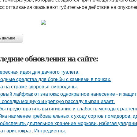
сс оттаивания оказывают губительное действие на опухоле
ь дальше →
ледние обновления на сайте:
ересная идея для дачного туалета.
одные средства для борьбы с камнями в почках.
а на страже здоровья смородины.
овый лайфхак от знатока: однократное нанесение - и защита
 соседка мощную и крепкую рассаду выращивает.
бы предотвратить вытягивание и слабость молодых растен
йка наименее требовательных к уходу сортов помидоров, и
 обеспечить длительное хранение моркови, избегая увядани
ат аристократ. Ингредиенты: