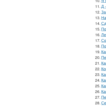
10.
Я 
11.
Д 
12.
За
13.
На
14.
Сд
15.
По
16.
Ле
17.
Со
18.
По
19.
Ка
20.
Пе
21.
Ка
22.
Ко
23.
Ка
24.
Ка
25.
Ка
26.
Ка
27.
Пе
28.
Се