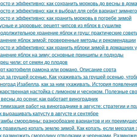
осто и эффективно: как сохранить морковь до весны в дом
осто и эффективно: как я выбрал для себя вариант зимнег
осто и эффективно: как хранить морковь в погребе зимой
усные и здоровые: рецепт чипсов из яблок в сушилке
одолжительное хранение яблок и груш: практические сове
анение яблок зимой: проверенные методы и рекомендации
осто и эффективно: как хранить яблоки зимой в домашних 
анение яблок на зиму: основные принципы и подходы
рец чили: от семян до плодов
рт картофеля рамона или романо. Описание сорта
од за грушей осенью. Как ухаживать за грушей осенью, чтоб
ноград Изабелла, как за ним ухаживать. История появлени
карственная настойка с лимоном и чесноком. Полезные св
 весны до осени: как работает виноградник
тимизация работ на винограднике в августе: стратегии и пр
к выращивать капусту в августе и сентябре
амбы смородины: разнообразие вариантов и их преимуще
к правильно копать землю зимой. Как копать, если мерзлая
к размножить смородину отводками и черенками. Размнож