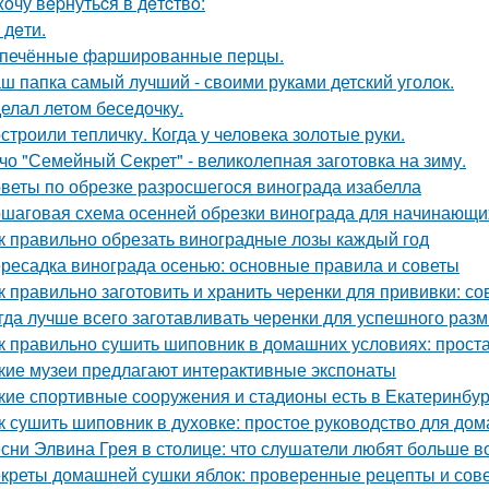
xoчу вepнутьcя в дeтcтвo:
- дeти.
печённые фаршированные перцы.
ш папка самый лучший - своими руками детский уголок.
елал летом беседочку.
строили тепличку. Когда у человека золотые руки.
чо "Семейный Секрет" - великолепная заготовка на зиму.
веты по обрезке разросшегося винограда изабелла
шаговая схема осенней обрезки винограда для начинающи
к правильно обрезать виноградные лозы каждый год
ресадка винограда осенью: основные правила и советы
к правильно заготовить и хранить черенки для прививки: 
гда лучше всего заготавливать черенки для успешного раз
к правильно сушить шиповник в домашних условиях: прост
кие музеи предлагают интерактивные экспонаты
кие спортивные сооружения и стадионы есть в Екатеринбур
к сушить шиповник в духовке: простое руководство для до
сни Элвина Грея в столице: что слушатели любят больше в
креты домашней сушки яблок: проверенные рецепты и сов