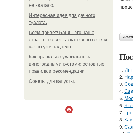
не хватало.
проце
Интересная идея для дачного
туалета.
Всем привет! Баня - это наша
читат
страсть, но вот таскаться по гостям
как-то уже надоело.
Пос
Как правильно ухаживать за
виноградными кустами: основные
1.
Инт
правила и рекомендации
2.
Нар
Советы для капусты.
3.
Сод
4.
Сад
5.
Моя
6.
Что
7.
Тро
8.
Как
9.
Сал