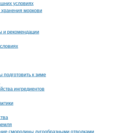
ашних условиях
о хранения моркови
ты и рекомендации
условиях
ы подготовить к зиме
я
ойства ингредиентов
актики
ства
 земля
ение смородины дугообразными отводками