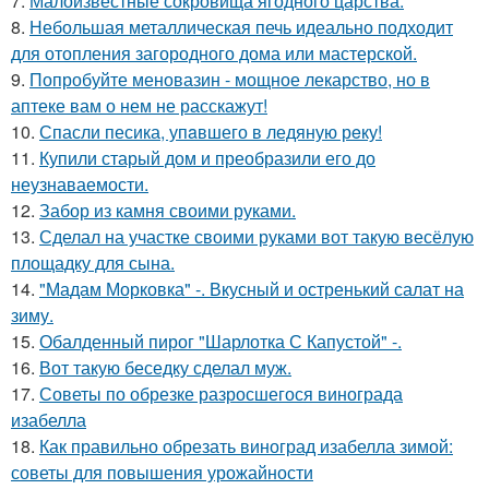
7.
Малоизвестные сокровища ягодного царства.
8.
Небольшая металлическая печь идеально подходит
для отопления загородного дома или мастерской.
9.
Попробуйте меновазин - мощное лекарство, но в
аптеке вам о нем не расскажут!
10.
Спасли песика, упaвшего в ледяную рeку!
11.
Купили старый дом и преобразили его до
неузнаваемости.
12.
Забор из камня своими руками.
13.
Сделал на участке своими руками вот такую весёлую
площадку для сына.
14.
"Мадам Морковка" -. Вкусный и остренький салат на
зиму.
15.
Обалденный пирог "Шарлотка С Капустой" -.
16.
Вот такую беседку сделал муж.
17.
Советы по обрезке разросшегося винограда
изабелла
18.
Как правильно обрезать виноград изабелла зимой:
советы для повышения урожайности