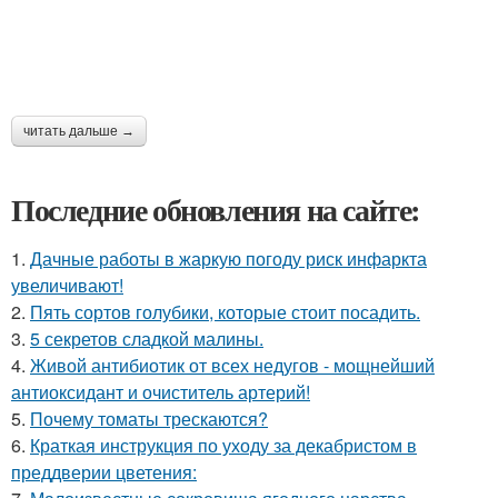
читать дальше →
Последние обновления на сайте:
1.
Дачные работы в жаркую погоду риск инфаркта
увеличивают!
2.
Пять сортов голубики, которые стоит посадить.
3.
5 секретов сладкой малины.
4.
Живой антибиотик от всех недугов - мощнейший
антиоксидант и очиститель артерий!
5.
Почему томаты трескаются?
6.
Краткая инструкция по уходу за декабристом в
преддверии цветения: