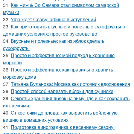
31.
Как Чиж & Co Самара стал символом самарской
музыки
32.
Уфа ждет Славу: афиша выступлений
33.
Как приготовить вкусные и полезные сухофрукты в
домашних условиях: простое руководство
34.
Вкусные и полезные: как из яблок сделать
сухофрукты
35.
Просто и эффективно: мой подход к хранению
моркови
36.
Просто и эффективно: как правильно хранить
морковку дома
37.
Татьяна Буланова: Москва как источник вдохновения
38.
Простой способ нарезать яблоки для сушилки
39.
Секреты хранения яблок на зиму: где и как сохранить
их свежими
40.
От косточки до плода: как вырастить войлочную
вишню в домашних условиях
41.
Подготовка виноградника к весеннему сезону: