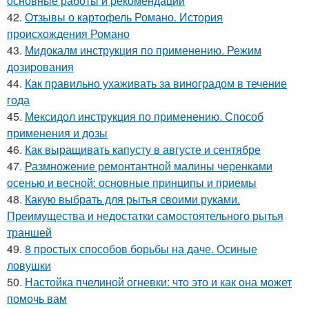
основные работы и рекомендации
42.
Отзывы о картофель Романо. История
происхождения Романо
43.
Мидокалм инструкция по применению. Режим
дозирования
44.
Как правильно ухаживать за виноградом в течение
года
45.
Мексидол инструкция по применению. Способ
применения и дозы
46.
Как выращивать капусту в августе и сентябре
47.
Размножение ремонтантной малины черенками
осенью и весной: основные принципы и приемы
48.
Какую выбрать для рытья своими руками.
Преимущества и недостатки самостоятельного рытья
траншей
49.
8 простых способов борьбы на даче. Осиные
ловушки
50.
Настойка пчелиной огневки: что это и как она может
помочь вам