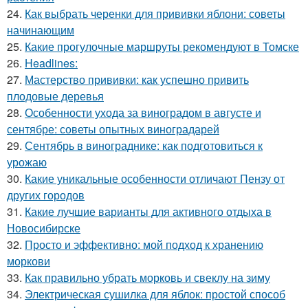
24.
Как выбрать черенки для прививки яблони: советы
начинающим
25.
Какие прогулочные маршруты рекомендуют в Томске
26.
Headlines:
27.
Мастерство прививки: как успешно привить
плодовые деревья
28.
Особенности ухода за виноградом в августе и
сентябре: советы опытных виноградарей
29.
Сентябрь в винограднике: как подготовиться к
урожаю
30.
Какие уникальные особенности отличают Пензу от
других городов
31.
Какие лучшие варианты для активного отдыха в
Новосибирске
32.
Просто и эффективно: мой подход к хранению
моркови
33.
Как правильно убрать морковь и свеклу на зиму
34.
Электрическая сушилка для яблок: простой способ