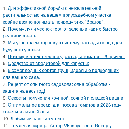
1.
Для эффективной борьбы с нежелательной
растительностью на вашем приусадебном участке
крайне важно понимать природу этих "Врагов".
2.
Почему лук и чеснок теряют зелень и как их быстро
реанимировать.
3.
Мы укрепляем корневую систему рассады перца для
будущего урожая.
4.
Почему желтеют листья у рассады томатов - 6 причин.
5.
Средства от вредителей для капусты:
6.
5 самоплодных сортов груш, идеально подходящих
для вашего сада.
7.
Рецепт от опытного садовода: одна обработка -
защита на весь год!
8.
Секреты получения крупной, сочной и сладкой вишни.
9.
Оптимальное время для посева томатов в 2026 году:
советы и личный опыт.
10.
Любимый райский уголок.
11.
Томлёная курица. Автор Vkusnya_eda_Recepty.