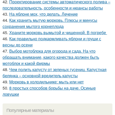
42.
Проектирование системы автоматического полива –
последовательность, особенности и нюансы работы
43.
На яблоне мох, что делать. Лечение
44.
Как хранить мытую морковь. Плюсы и минусы
сохранения мытого корнеплода
45.
Храните морковь вымытой и чищенной. В погребе
46.
Как правильно подкармливать яблони и груши с
весны до осени
47.
Выбор мотоблока для огорода и сада. На что
обращать внимание, какого качества должен быть
мотоблок и какой фирмы
48.
Чем полить капусту от зеленых гусениц. Капустная
белянка – основной вредитель капусты
49.
Морковь в холодильнике: мыть или нет
50.
8 простых способов борьбы на даче. Осиные
ловушки
Популярные материалы