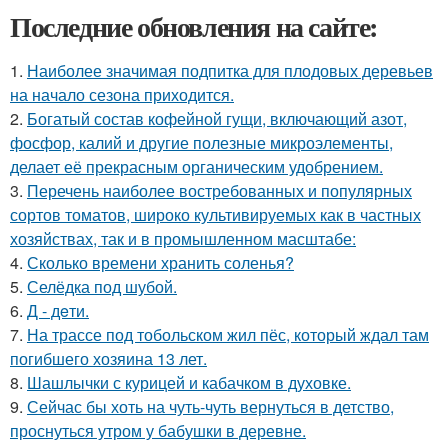
Последние обновления на сайте:
1.
Наиболее значимая подпитка для плодовых деревьев
на начало сезона приходится.
2.
Богатый состав кофейной гущи, включающий азот,
фосфор, калий и другие полезные микроэлементы,
делает её прекрасным органическим удобрением.
3.
Перечень наиболее востребованных и популярных
сортов томатов, широко культивируемых как в частных
хозяйствах, так и в промышленном масштабе:
4.
Сколько времени хранить соленья?
5.
Селёдка под шубой.
6.
Д - дeти.
7.
На трассе под тобольском жил пёс, который ждал там
погибшего хозяина 13 лет.
8.
Шашлычки с курицей и кабачком в духовке.
9.
Сейчас бы хоть на чуть-чуть вернуться в детство,
проснуться утром у бабушки в деревне.