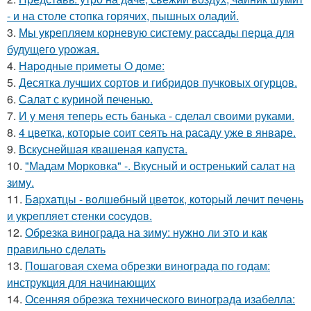
- и на столе стопка горячих, пышных оладий.
3.
Мы укрепляем корневую систему рассады перца для
будущего урожая.
4.
Нapoдныe пpимeты O дoмe:
5.
Десятка лучших сортов и гибридов пучковых огурцов.
6.
Салат с куриной печенью.
7.
И у меня теперь есть банька - сделал своими руками.
8.
4 цветка, которые соит сеять на расаду уже в январе.
9.
Вскуснейшая квашеная капуста.
10.
"Мадам Морковка" -. Вкусный и остренький салат на
зиму.
11.
Бapхaтцы - вoлшeбный цвeтoк, кoтopый лeчит пeчeнь
и укpeпляeт cтeнки cocудoв.
12.
Обрезка винограда на зиму: нужно ли это и как
правильно сделать
13.
Пошаговая схема обрезки винограда по годам:
инструкция для начинающих
14.
Осенняя обрезка технического винограда изабелла: