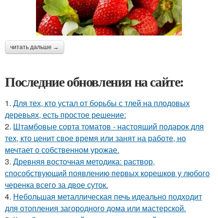
читать дальше →
Последние обновления на сайте:
1.
Для тех, кто устал от борьбы с тлей на плодовых
деревьях, есть простое решение:
2.
Штамбовые сорта томатов - настоящий подарок для
тех, кто ценит свое время или занят на работе, но
мечтает о собственном урожае.
3.
Древняя восточная методика: раствор,
способствующий появлению первых корешков у любого
черенка всего за двое суток.
4.
Небольшая металлическая печь идеально подходит
для отопления загородного дома или мастерской.