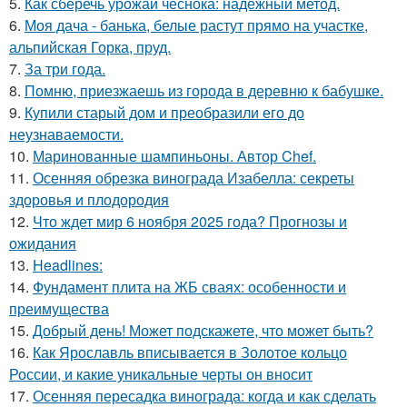
5.
Как сберечь урожай чеснока: надежный метод.
6.
Моя дача - банька, белые растут прямо на участке,
альпийская Горка, пруд.
7.
За три года.
8.
Помню, приезжаешь из города в деревню к бабушке.
9.
Купили старый дом и преобразили его до
неузнаваемости.
10.
Маринованные шампиньоны. Автор Chef.
11.
Осенняя обрезка винограда Изабелла: секреты
здоровья и плодородия
12.
Что ждет мир 6 ноября 2025 года? Прогнозы и
ожидания
13.
Headlines:
14.
Фундамент плита на ЖБ сваях: особенности и
преимущества
15.
Добрый день! Может подскажете, что может быть?
16.
Как Ярославль вписывается в Золотое кольцо
России, и какие уникальные черты он вносит
17.
Осенняя пересадка винограда: когда и как сделать