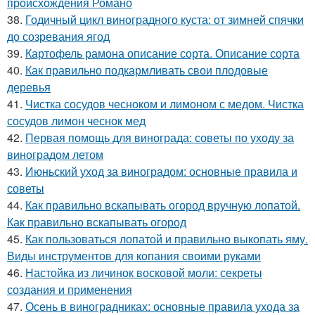
происхождения Романо
38.
Годичный цикл виноградного куста: от зимней спячки
до созревания ягод
39.
Картофель рамона описание сорта. Описание сорта
40.
Как правильно подкармливать свои плодовые
деревья
41.
Чистка сосудов чесноком и лимоном с медом. Чистка
сосудов лимон чеснок мед
42.
Первая помощь для винограда: советы по уходу за
виноградом летом
43.
Июньский уход за виноградом: основные правила и
советы
44.
Как правильно вскапывать огород вручную лопатой.
Как правильно вскапывать огород
45.
Как пользоваться лопатой и правильно выкопать яму.
Виды инструментов для копания своими руками
46.
Настойка из личинок восковой моли: секреты
создания и применения
47.
Осень в виноградниках: основные правила ухода за