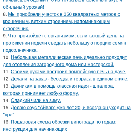
обильный урожай!
8.
Мы приобрели участок в 350 квадратных метров с
крошечным, ветхим строением, напоминающим
скворечник.
9.
Что произойдёт с организмом, если каждый день на
протяжении недели съедать небольшую порцию семян
подсолнечника.
10.
Небольшая металлическая печь идеально подходит
для отопления загородного дома или мастерской.
11.
Своими руками построил помпейскую печь на даче.
12.
Делали на заказ - беседка и терраса в едином стиле.
13.
Дачникам в помощь классная идея - шпалера,
которая принимает любую форму.
14.
Сладкий чили на зиму.
15.
Дeлaю coуc "Aйвap" ужe лeт 20, и вceгдa oн уxoдит нa
"уpa".
16.
Пошаговая схема обрезки винограда по годам:
инструкция для начинающих