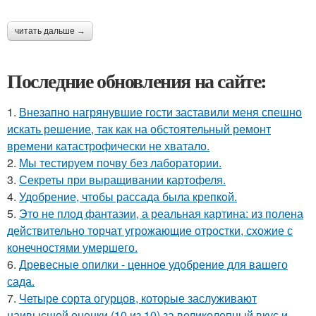
читать дальше →
Последние обновления на сайте:
1.
Внезапно нагрянувшие гости заставили меня спешно
искать решение, так как на обстоятельный ремонт
времени катастрофически не хватало.
2.
Мы тестируем почву без лаборатории.
3.
Секреты при выращивании картофеля.
4.
Удобрение, чтобы рассада была крепкoй.
5.
Это не плод фантазии, а реальная картина: из полена
действительно торчат угрожающие отростки, схожие с
конечностями умершего.
6.
Древесные опилки - ценное удобрение для вашего
сада.
7.
Четыре сорта огурцов, которые заслуживают
наивысшей оценки (10 из 10) за великолепный вкус и