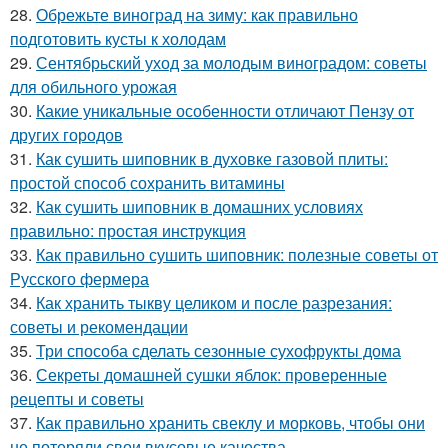
28.
Обрежьте виноград на зиму: как правильно
подготовить кусты к холодам
29.
Сентябрьский уход за молодым виноградом: советы
для обильного урожая
30.
Какие уникальные особенности отличают Пензу от
других городов
31.
Как сушить шиповник в духовке газовой плиты:
простой способ сохранить витамины
32.
Как сушить шиповник в домашних условиях
правильно: простая инструкция
33.
Как правильно сушить шиповник: полезные советы от
Русского фермера
34.
Как хранить тыкву целиком и после разрезания:
советы и рекомендации
35.
Три способа сделать сезонные сухофрукты дома
36.
Секреты домашней сушки яблок: проверенные
рецепты и советы
37.
Как правильно хранить свеклу и морковь, чтобы они
не потеряли свои вкусовые качества