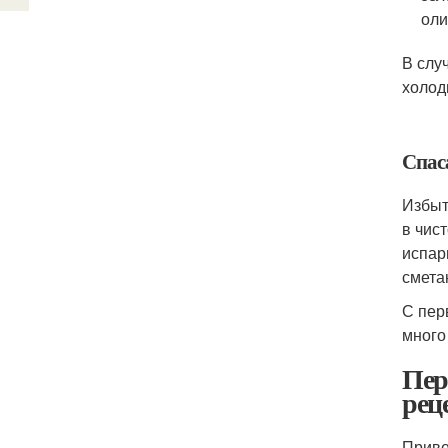
оли
В слу
холод
Спас
Избыт
в чист
испар
смета
С пер
много
Пер
рец
Приве