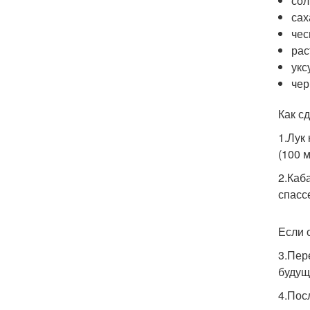
сол
сах
чес
рас
укс
чер
Как сд
1.Лук
(100 
2.Каб
спасс
Если 
3.Пер
будущ
4.Пос