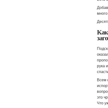
Добав
много
Десят
Как
заг
Подск
оказа
пропо
рука 
спаст
Всем 
испор
вопро
это ч
Что у