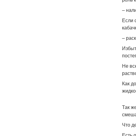
– нал
Если 
кабач
– рас
Избыт
посте
Не вс
раство
Как д
жидко
Так ж
смеша
Что д
Есть 