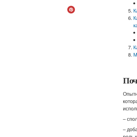
К
К
к
К
М
Поч
Опытн
котор
испол
– спо
– доб
роль 