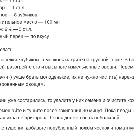
ь — 1 ст.л.
ар — 1 ст.л.
нок — 8 зубчиков
тительное масло — 100 мл
ус 9% — 3 ст.л.
ный перец — по вкусу
елать:
 нарежьте кубиком, а морковь натрите на крупной терке. В
мл), разогрейте его и высыпьте измельченные овощи. Перем
ачки (лучше брать молоденькие, их не нужно чистить) нареж
ерованным овощам.
они уже состарились, то удалите у них семена и очистите к
емешайте и тушите после закипания 40 минут. Пока плоды 
ая икра не пригорела. Огонь должен быть небольшой.
ле тушения добавьте порубленный ножом чеснок и томатную