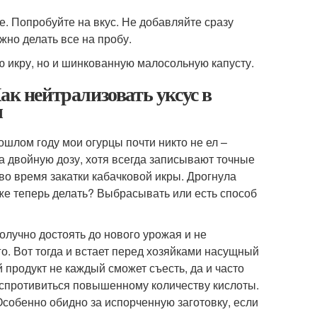
е. Попробуйте на вкус. Не добавляйте сразу
жно делать все на пробу.
ю икру, но и шинкованную малосольную капусту.
ак нейтрализовать уксус в
ы
ошлом году мои огурцы почти никто не ел –
а двойную дозу, хотя всегда записывают точные
во время закатки кабачковой икры. Дрогнула
 же теперь делать? Выбрасывать или есть способ
олучно достоять до нового урожая и не
го. Вот тогда и встает перед хозяйками насущный
й продукт не каждый сможет съесть, да и часто
оспротивиться повышенному количеству кислоты.
 Особенно обидно за испорченную заготовку, если