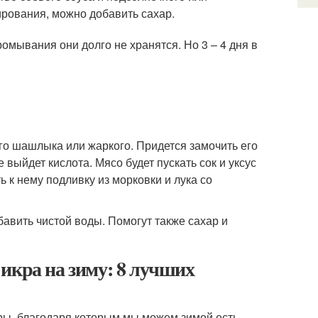
вирования, можно добавить сахар.
омывания они долго не хранятся. Но 3 – 4 дня в
го шашлыка или жаркого. Придется замочить его
е выйдет кислота. Мясо будет пускать сок и уксус
ь к нему подливку из морковки и лука со
авить чистой воды. Помогут также сахар и
икра на зиму: 8 лучших
ары, благодаря которым мы можем зимой есть