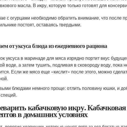
вкового масла. В икру, которую только готовят для консер
чае с огурцами необходимо обратить внимание, что после пр
ильнике постоят, оставаясь твердыми.
аем от уксуса блюда из ежедневного рациона
ок уксуса в маринаде для мяса изрядно портит вкус будуще
ой воде, а затем тушить, подливая в сковороду воду, пока н
ится. Если же мясо еще «кислит» после этого, можно сделат
ной.
выми блюдами немного проще: отлить половину юшки, и доб
 специй.
еварить кабачковую икру. Кабачковая 
ептов в домашних условиях
т, дорогие хозяюшки, которые ценят лето за его богатые д