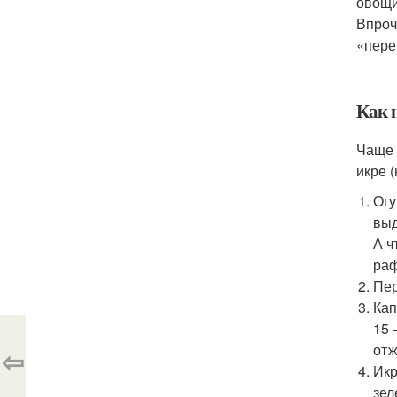
овощи
Впроч
«пере
Как н
Чаще 
икре 
Огу
выд
А ч
раф
Пер
Кап
15 
отж
⇦
Икр
зел