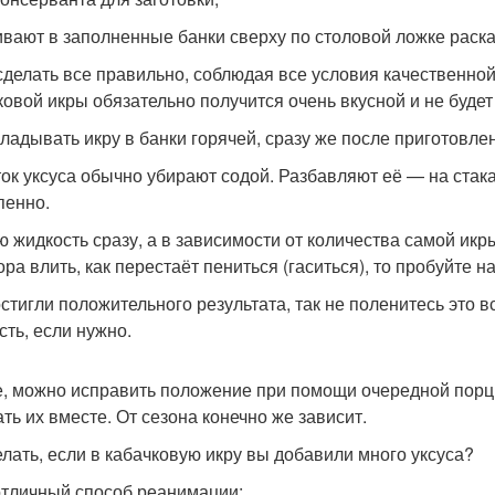
ивают в заполненные банки сверху по столовой ложке раска
сделать все правильно, соблюдая все условия качественной
ковой икры обязательно получится очень вкусной и не буде
кладывать икру в банки горячей, сразу же после приготовле
ок уксуса обычно убирают содой. Разбавляют её — на стака
пенно.
ю жидкость сразу, а в зависимости от количества самой икр
ра влить, как перестаёт пениться (гаситься), то пробуйте на
остигли положительного результата, так не поленитесь это 
сть, если нужно.
е, можно исправить положение при помощи очередной порци
ть их вместе. От сезона конечно же зависит.
елать, если в кабачковую икру вы добавили много уксуса?
отличный способ реанимации: