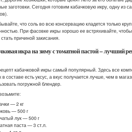
ые заготовки. Сегодня готовим кабачковую икру, одну из с
ов).
бывайте, что соль во всю консервацию кладется только кру
нностью. При фасовке икры хорошо ее встряхивайте, чтобы
 стать причиной закисания.
чковая икра на зиму с томатной пастой – лучший р
рецепт кабачковой икры самый популярный. Здесь все комп
ак в составе есть уксус, а вкус получается лучше, чем в ма
ьзовать погружной блендер.
 возьмите:
ачки — 2 кг
ковь — 500 г
чатый лук — 500 г
атная паста — 3 ст.л.