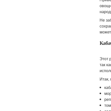
овощн
народ
Не за
сохра
может
Каба
Этот 
так к
испол
Итак,
каб
мор
реп
том