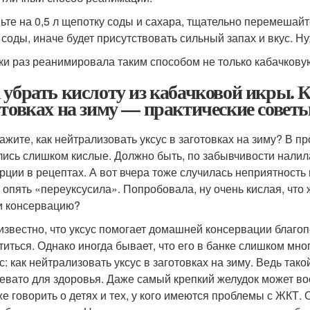
ьте на 0,5 л щепотку соды и сахара, тщательно перемешайт
 соды, иначе будет присутствовать сильный запах и вкус. Ну
ки раз реанимировала таким способом не только кабачкову
 убрать кислоту из кабачковой икры. К
отовках на зиму — практические совет
ажите, как нейтрализовать уксус в заготовках на зиму? В пр
лись слишком кислые. Должно быть, по забывчивости налил
рции в рецептах. А вот вчера тоже случилась неприятность 
и опять «переуксусила». Попробовала, ну очень кислая, что
и консервацию?
известно, что уксус помогает домашней консервации благоп
титься. Однако иногда бывает, что его в банке слишком мно
с: как нейтрализовать уксус в заготовках на зиму. Ведь тако
ревато для здоровья. Даже самый крепкий желудок может в
же говорить о детях и тех, у кого имеются проблемы с ЖКТ.