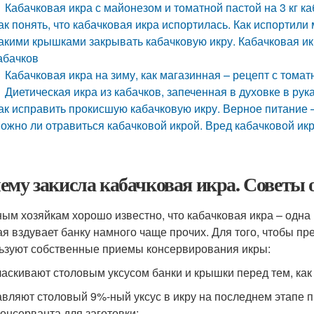
Кабачковая икра с майонезом и томатной пастой на 3 кг ка
ак понять, что кабачковая икра испортилась. Как испортили
акими крышками закрывать кабачковую икру. Кабачковая ик
абачков
Кабачковая икра на зиму, как магазинная – рецепт с томат
Диетическая икра из кабачков, запеченная в духовке в рук
ак исправить прокисшую кабачковую икру. Верное питание –
ожно ли отравиться кабачковой икрой. Вред кабачковой икр
ему закисла кабачковая икра. Советы
ым хозяйкам хорошо известно, что кабачковая икра – одна
ая вздувает банку намного чаще прочих. Для того, чтобы пр
ьзуют собственные приемы консервирования икры:
ласкивают столовым уксусом банки и крышки перед тем, как
авляют столовый 9%-ный уксус в икру на последнем этапе п
консерванта для заготовки;