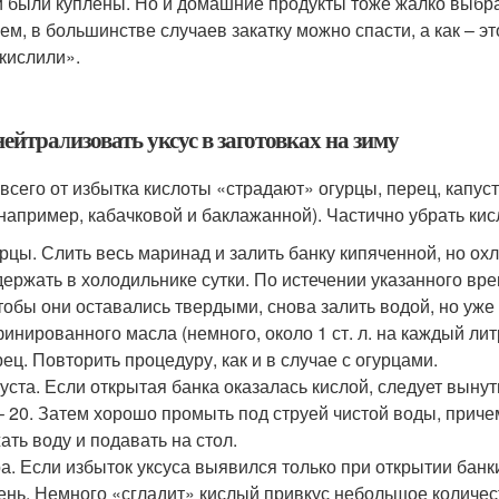
 были куплены. Но и домашние продукты тоже жалко выбрас
ем, в большинстве случаев закатку можно спасти, а как – это
кислили».
ейтрализовать уксус в заготовках на зиму
всего от избытка кислоты «страдают» огурцы, перец, капу
(например, кабачковой и баклажанной). Частично убрать кис
рцы. Слить весь маринад и залить банку кипяченной, но о
ержать в холодильнике сутки. По истечении указанного вре
тобы они оставались твердыми, снова залить водой, но уже
инированного масла (немного, около 1 ст. л. на каждый лит
ец. Повторить процедуру, как и в случае с огурцами.
уста. Если открытая банка оказалась кислой, следует вынут
– 20. Затем хорошо промыть под струей чистой воды, причем
ать воду и подавать на стол.
а. Если избыток уксуса выявился только при открытии банк
ень. Немного «сгладит» кислый привкус небольшое количес