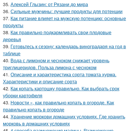
35.
Алексей Глызин: от Рязани до мира
36.
Сильные мужчины: лучшие продукты для потенции
37.
Как питание влияет на мужскую потенцию: основные
продукты
38.
Как правильно подкармливать свои плодовые
деревья
39.
Готовьтесь к сезону: календарь виноградаря на год в
таблице
40.
Вода с лимоном и чесноком снижает уровень
триглицеридов. Польза лимона с чесноком
41.
Описание и характеристика сорта томата хурма.
Характеристики и описание сорта
42.
Как копать картошку правильно. Как выбрать срок
уборки картофеля
43.
Новости », как правильно копать в огороде. Как
правильно копать в огороде
44.
Хранение моркови домашних условиях. Где хранить
морковь в домашних условиях
45.
4 способа размножения малины. Размножение