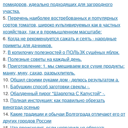
помидоров, идеально подходящих для загородного
участка.
5.
Перечень наиболее востребованных и популярных
сортов томатов, широко культивируемых как в частных
хозяйствах, так и в промышленном масштабе:
6.
Когда не рекомендуется сажать и сеять - народные
приметы для дачников.
7.
В копилочку полезностей о ПОЛЬЗК сушёных яблок.
8.
Полезные советы на каждый день.
9.
Приготовление: 1. мы смешиваем все сухие продукты:
манку, муку, сахар, разрыхлитель.
10.
Обшил своими руками дом - делюсь результатом а.
11.
Бабушкин способ заготовки свеклы -.
12.
Обалденный пирог "Шарлотка С Капустой" -.
13.
Полная инструкция: как правильно обрезать
виноград осенью
14.
Какие традиции и обычаи Волгограда отличают его от
других городов России
15.
Что происходит, если неправильно обрезать