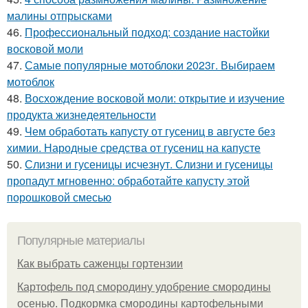
малины отпрысками
46.
Профессиональный подход: создание настойки
восковой моли
47.
Самые популярные мотоблоки 2023г. Выбираем
мотоблок
48.
Восхождение восковой моли: открытие и изучение
продукта жизнедеятельности
49.
Чем обработать капусту от гусениц в августе без
химии. Народные средства от гусениц на капусте
50.
Слизни и гусеницы исчезнут. Слизни и гусеницы
пропадут мгновенно: обработайте капусту этой
порошковой смесью
Популярные материалы
Как выбрать саженцы гортензии
Картофель под смородину удобрение смородины
осенью. Подкормка смородины картофельными