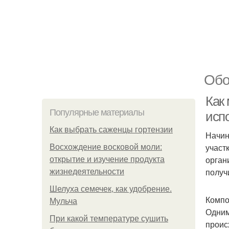
Обо
Как
Популярные материалы
исп
Как выбрать саженцы гортензии
Начин
участ
Восхождение восковой моли:
орган
открытие и изучение продукта
получ
жизнедеятельности
Шелуха семечек, как удобрение.
Компо
Мульча
Одним
При какой температуре сушить
проис