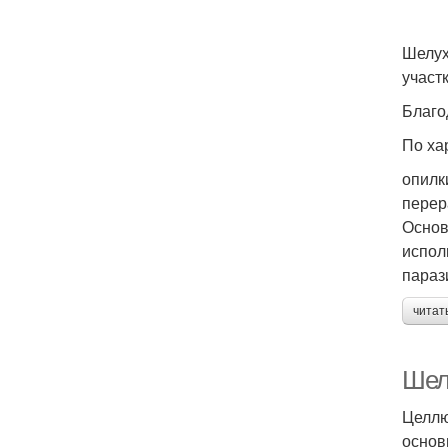
Шелух
участк
Благо
По ха
опилк
перер
Основ
испол
параз
читат
Шел
Целлю
основ