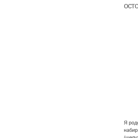
ост
Я род
набир
(шелу