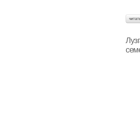
читат
Луз
сем