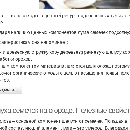
а – это не отходы, а ценный ресурс подсолнечных культур,
е.
даря наличию ценных компонентов лузга семечек подсолнух
рактеристикам она напоминает:
и и древесную стружку;кору деревьев;гречневую шелуху;ко
аботки орехов.
ным компонентом материала является целлюлоза, поэтому
ьзуют органические отходы с целью насыщения почвы поле
итов.
ь дальше →
уха семечек на огороде. Полезные свойст
лоза – основной компонент шелухи от семечек. Попадая в гр
ной составляющий элемент лузги – это углерод. Благодаря т