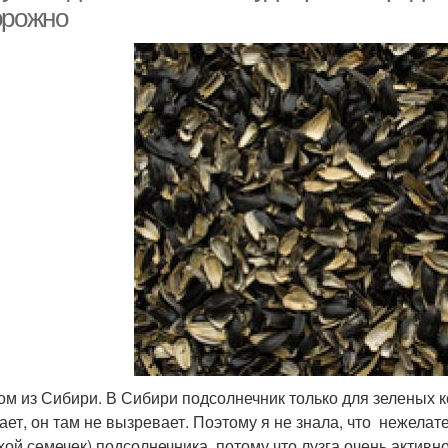
орожно
ом из Сибири. В Сибири подсолнечник только для зеленых к
ает, он там не вызревает. Поэтому я не знала, что нежелат
хой семечек) подсолнечника, потому что лузга очень актив