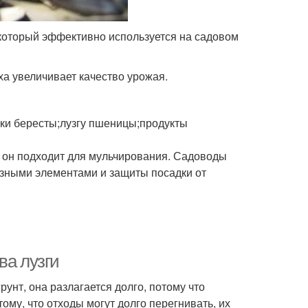
 который эффективно используется на садовом
а увеличивает качество урожая.
рки бересты;лузгу пшеницы;продукты
 он подходит для мульчирования. Садоводы
зными элементами и защиты посадки от
ва лузги
унт, она разлагается долго, потому что
ому, что отходы могут долго перегнивать, их