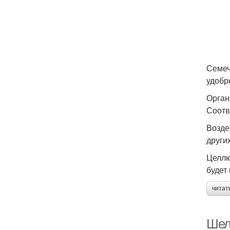
Семеч
удобр
Орган
Соотв
Возде
други
Целлю
будет
читат
Шел