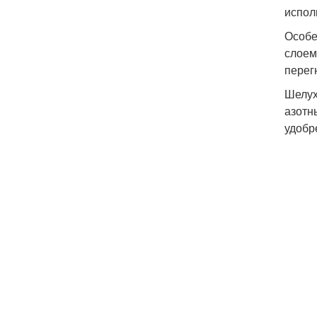
испол
Особе
слоем
перег
Шелух
азотн
удобр