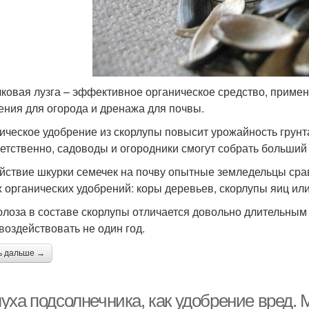
ковая лузга – эффективное органическое средство, примен
ения для огорода и дренажа для почвы.
ическое удобрение из скорлупы повысит урожайность грунта
етственно, садоводы и огородники смогут собрать больший
йствие шкурки семечек на почву опытные земледельцы сра
х органических удобрений: коры деревьев, скорлупы яиц или
лоза в составе скорлупы отличается довольно длительным 
 воздействовать не один год.
ь дальше →
уха подсолнечника, как удобрение вред. 