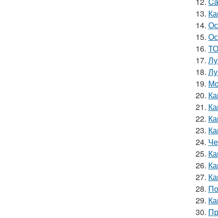
12.
Ca
13.
Ка
14.
Ос
15.
Ос
16.
ТО
17.
Лу
18.
Лу
19.
Мо
20.
Ка
21.
Ка
22.
Ка
23.
Ка
24.
Че
25.
Ка
26.
Ка
27.
Ка
28.
По
29.
Ка
30.
Пр