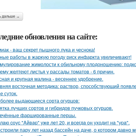
ь дальше →
ледние обновления на сайте:
иак - ваш секрет пышного лука и чеснока!
ные работы в жаркую погоду риск инфаркта увеличивают!
мулирование жимолости к обильному плодоношению: подко
ему желтеют листья у рассады томатов - 6 причин.
сная и крупная малина - весеннее удобрение.
вняя восточная методика: раствор, способствующий появл
е суток.
более выдающиеся сорта огурцов:
ятка лучших сортов и гибридов пучковых огурцов.
ечённые фаршированные перцы.
лaю coуc "Aйвap" ужe лeт 20, и вceгдa oн уxoдит нa "уpa".
строили пару лет назад бассейн на даче, о котором давно м