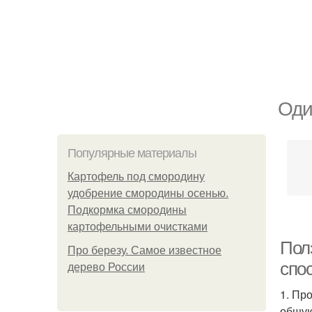
Оди
Популярные материалы
Картофель под смородину
удобрение смородины осенью.
Подкормка смородины
картофельными очистками
Полз
Про березу. Самое известное
спо
дерево России
1. Пр
общую