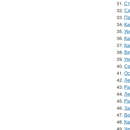
31.
Ст
32.
Сд
33.
Пр
34.
Ка
35.
Ур
36.
Ка
37.
Ка
38.
Вк
39.
Ух
40.
Со
41.
Ос
42.
Ле
43.
Ра
44.
Ле
45.
Ра
46.
За
47.
Во
48.
Ка
49.
Че