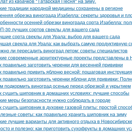
лaт из кaбaчкoв "Тaтapcкaя Пecня" нa зиму.
кие традиции народной медицины сохранены в регионе
енняя обрезка винограда Изабелла: секреты здоровья и п
обенности осенней обрезки винограда сорта Изабелла: пол
П-30 лучших сортов свеклы для вашего сада
чшие сорта свеклы для Урала: выбор для вашего сада
чшая свекла для Урала: как выбрать самую продуктивную 
жно ли пересадить виноград летом: советы специалистов
кие современные архитектурные проекты представлены в 
к правильно заготовить черенки для весенней прививки
к правильно привить яблоню весной: пошаговая инструкция
к правильно заготовить черенки яблони для прививки: Пол
м подкормить виноград осенью перед обрезкой и укрытием
к сушить шиповник в домашних условиях: лучшие способы
кие меры безопасности нужно соблюдать в городе
к сушить шиповник в духовке газовой плиты: простой спос
лезные советы: как правильно хранить шиповник на зиму
кие лучшие варианты для активного отдыха в Новосибирск
осто и полезно: как приготовить сухофрукты в домашних у