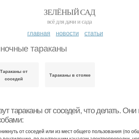
ЗЕЛЁНЫЙ САД
всё для дачи и сада
главная
новости
статьи
ночные тараканы
Тараканы от
Тараканы в стояке
соседей
ут тараканы от соседей, что делать. Они
собами:
оникнуть от соседей или из мест общего пользования (по о
 вентиляцию, по внутренним каналам электропроводки, че