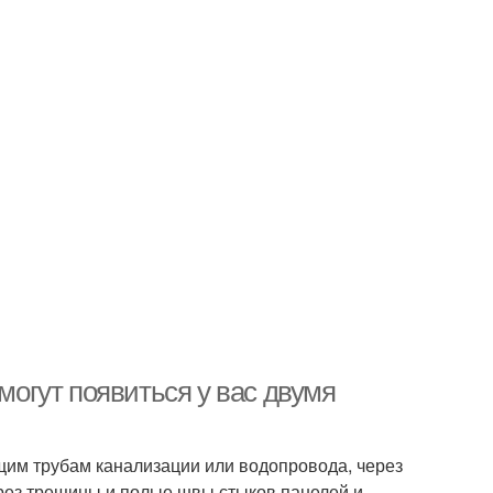
 могут появиться у вас двумя
бщим трубам канализации или водопровода, через
рез трещины и полые швы стыков панелей и