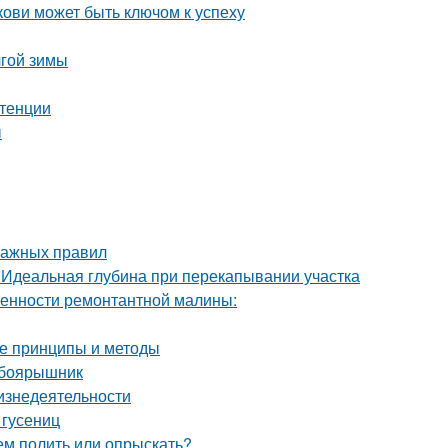
ови может быть ключом к успеху
лгой зимы
отенции
ы
важных правил
. Идеальная глубина при перекапывании участка
енности ремонтантной малины:
е принципы и методы
 боярышник
изнедеятельности
 гусениц
ем полить или опрыскать?