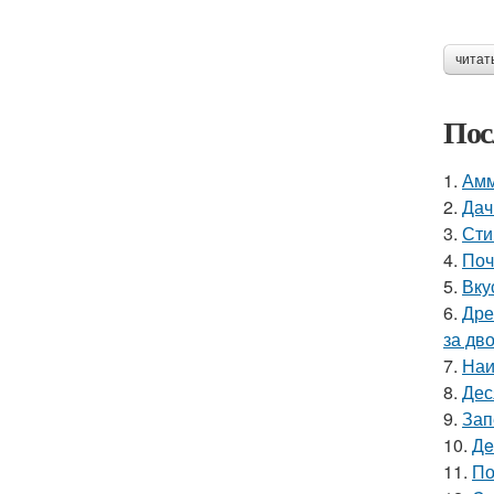
читат
Пос
1.
Амм
2.
Дач
3.
Сти
4.
Поч
5.
Вку
6.
Дре
за дво
7.
Наи
8.
Дес
9.
Зап
10.
Дe
11.
По