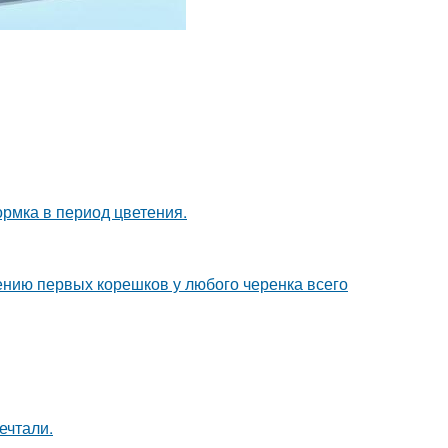
рмка в период цветения.
ению первых корешков у любого черенка всего
ечтали.