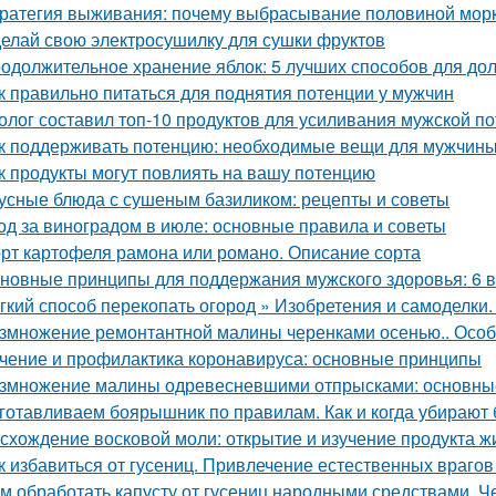
ратегия выживания: почему выбрасывание половиной морк
елай свою электросушилку для сушки фруктов
одолжительное хранение яблок: 5 лучших способов для до
к правильно питаться для поднятия потенции у мужчин
олог составил топ-10 продуктов для усиливания мужской п
к поддерживать потенцию: необходимые вещи для мужчин
к продукты могут повлиять на вашу потенцию
усные блюда с сушеным базиликом: рецепты и советы
од за виноградом в июле: основные правила и советы
рт картофеля рамона или романо. Описание сорта
новные принципы для поддержания мужского здоровья: 6 
гкий способ перекопать огород » Изобретения и самоделки
змножение ремонтантной малины черенками осенью.. Особ
чение и профилактика коронавируса: основные принципы
змножение малины одревесневшими отпрысками: основны
готавливаем боярышник по правилам. Как и когда убирают
схождение восковой моли: открытие и изучение продукта ж
к избавиться от гусениц. Привлечение естественных врагов
м обработать капусту от гусениц народными средствами. Ч