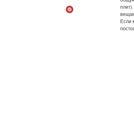
плит)
вещам
Если 
посто