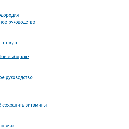
лодородия
ное руководство
сортовую
Новосибирске
ное руководство
об сохранить витамины
е
словиях