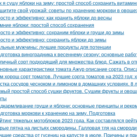
к я сушу яблоки на зиму: простой способ сохранить витами
щитите свой урожай: советы по хранению моркови в овощ
осто и эффективно: как хранить яблоки до весны
мние яблоки: простой способ сохранения
осто и эффективно: сохраним яблоки и груши до зимы
осто и эффективно: сохранить яблоки до зимы
льные мужчины: лучшие продукты для потенции
дготовка виноградника к весеннему сезону: основные раб
личный сорт подходящий для множества блюд. Сажать в от
новные характеристики томата Ажур описание сорта. Опи
м хорош сорт томатов. Лучшие сорта томатов на 2023 год: 
стка сосудов чесноком и лимоном в домашних условиях. 8 
мый простой способ сушки фруктов. Сушим фрукты и овощи
нты
дкармливание груши и яблони: основные принципы и реко
дготовка моркови к хранению на зиму. Подготовка
йтинг тяжелых мотоблоков 2023 года. Как составлялся рей
рые пятна на листьях смородины. Галловая тля на смород
чшие средства от гусениц на капусте в июле. Причины и пр