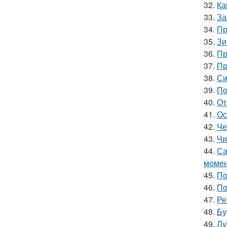
32.
Ка
33.
За
34.
Пр
35.
Зи
36.
Пр
37.
Пр
38.
Си
39.
По
40.
От
41.
Ос
42.
Че
43.
Чи
44.
Са
моме
45.
По
46.
По
47.
Ре
48.
Бу
49.
Лу