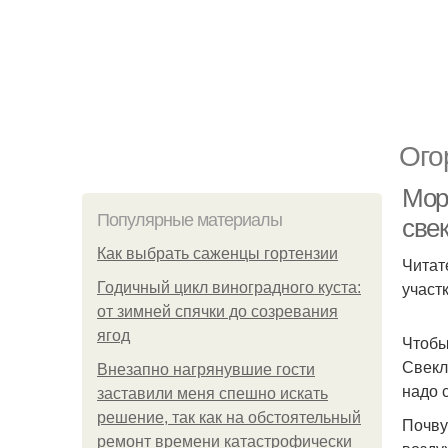
Ого
Морк
Популярные материалы
свек
Как выбрать саженцы гортензии
Читат
участ
Годичный цикл виноградного куста:
от зимней спячки до созревания
ягод
Чтобы
Свекл
Внезапно нагрянувшие гости
надо 
заставили меня спешно искать
решение, так как на обстоятельный
Почву
ремонт времени катастрофически