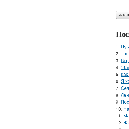
читат
Пос
1.
Пуг
2.
Тро
3.
Выр
4.
"За
5.
Как
6.
Я x
7.
Сел
8.
Лен
9.
Пос
10.
На
11.
Ма
12.
Же