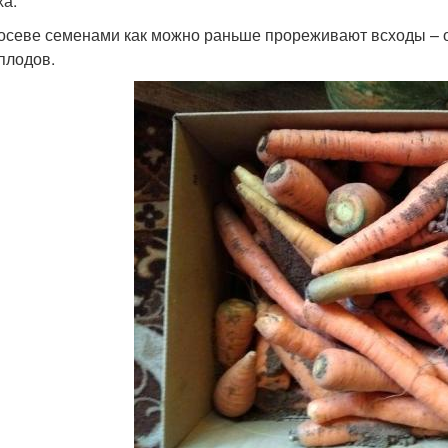
ха.
осеве семенами как можно раньше прореживают всходы – о
плодов.