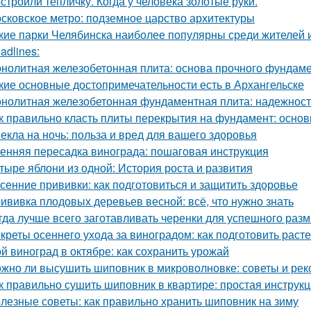
строили тепличку. Когда у человека золотые руки.
сковское метро: подземное царство архитектуры
кие парки Челябинска наиболее популярны среди жителей и
adlines:
нолитная железобетонная плита: основа прочного фундам
кие основные достопримечательности есть в Архангельске
нолитная железобетонная фундаментная плита: надежность
к правильно класть плиты перекрытия на фундамент: основ
екла на ночь: польза и вред для вашего здоровья
енняя пересадка винограда: пошаговая инструкция
тыре яблони из одной: История роста и развития
сенние прививки: как подготовиться и защитить здоровье
ививка плодовых деревьев весной: всё, что нужно знать
гда лучше всего заготавливать черенки для успешного раз
креты осеннего ухода за виноградом: как подготовить расте
й виноград в октябре: как сохранить урожай
жно ли высушить шиповник в микроволновке: советы и ре
к правильно сушить шиповник в квартире: простая инструк
лезные советы: как правильно хранить шиповник на зиму