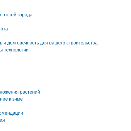
 гостей города
ента
 и долговечность для вашего строительства
ы технологии
множения растений
ние к зиме
комендации
ция