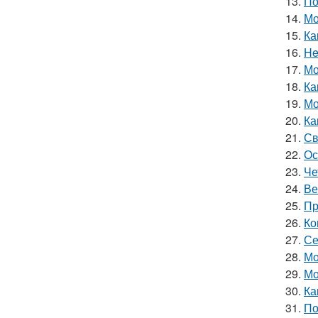
13.
По
14.
Мо
15.
Ка
16.
He
17.
Мо
18.
Ка
19.
Мо
20.
Ка
21.
Св
22.
Ос
23.
Че
24.
Ве
25.
Пр
26.
Ко
27.
Се
28.
Мо
29.
Мо
30.
Ка
31.
По