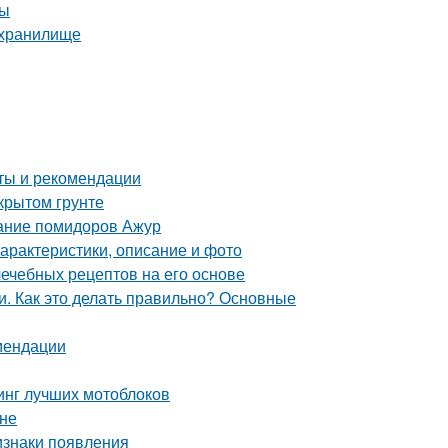
ны
ехранилище
оты и рекомендации
крытом грунте
сание помидоров Ажур
характеристики, описание и фото
лечебных рецептов на его основе
. Как это делать правильно? Основные
мендации
тинг лучших мотоблоков
ине
изнаки появления