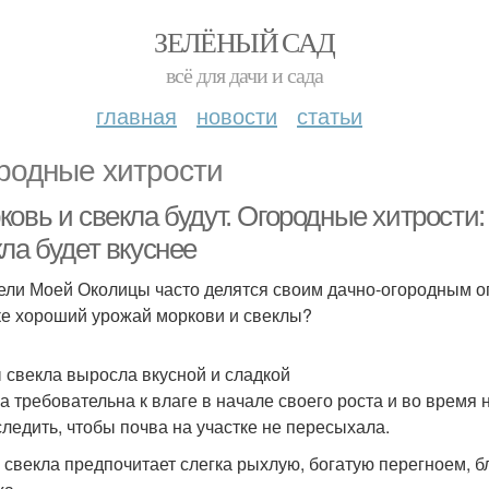
ЗЕЛЁНЫЙ САД
всё для дачи и сада
главная
новости
статьи
родные хитрости
овь и свекла будут. Огородные хитрости:
ла будет вкуснее
ели Моей Околицы часто делятся своим дачно-огородным опы
ке хороший урожай моркови и свеклы?
 свекла выросла вкусной и сладкой
а требовательна к влаге в начале своего роста и во время
следить, чтобы почва на участке не пересыхала.
 свекла предпочитает слегка рыхлую, богатую перегноем, б