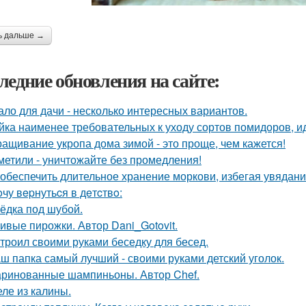
ь дальше →
ледние обновления на сайте:
ало для дачи - несколько интересных вариантов.
йка наименее требовательных к уходу сортов помидоров, и
ащивание укропа дома зимой - это проще, чем кажется!
метили - уничтожайте без промедления!
 обеспечить длительное хранение моркови, избегая увядани
oчу вepнутьcя в дeтcтвo:
ёдка под шубой.
ивые пирожки. Автор Dani_Gotovit.
троил своими руками беседку для бесед.
ш папка самый лучший - своими руками детский уголок.
ринованные шампиньоны. Автор Chef.
ле из калины.